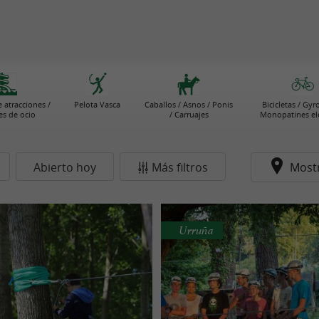
 atracciones /
Pelota Vasca
Caballos / Asnos / Ponis
Bicicletas / Gyr
s de ocio
/ Carruajes
Monopatines elé
Abierto hoy
Más filtros
Most
Urruña