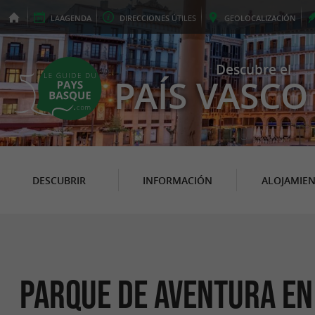
LA
AGENDA
DIRECCIONES
ÚTILES
GEO
LOCALIZACIÓN
Descubre el
PAÍS VASCO
DESCUBRIR
INFORMACIÓN
ALOJAMIE
Parque de aventura en