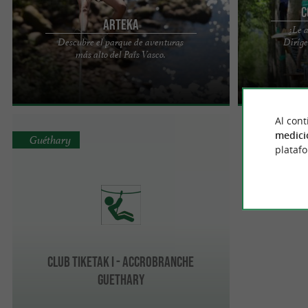
C
Arteka
¿Le a
Descubre el parque de aventuras
Diríge
PARQUE DE AVENTURAS DE MONTAÑA - Las
CÓCTEL DE AV
más alto del País Vasco.
Rocas de Baztán El parque de aventuras " Les
- ESCALADA DE
Rochers du Baztan " es una ...
nuevas alturas? ¡
Al cont
medici
Guéthary
plataf
Club Tiketak I - Accrobranche
Guethary