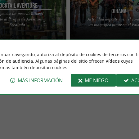
ocktail Aventure
Oihana
petece un poco de altura?
te al Parque de Aventura y
Actividad deportiva en el cor
ENTURA - PARQUE DE AVENTURAS
Oihana Park es el parque de aventura
Escalada
un magnífico pinar en el Paí
 ÁRBOLES ¿Quieres alcanzar
más grande del País Vasco, con más
Visita el ...
desafíos repartidos ...
inuar navegando, autoriza al depósito de cookies de terceros con f
ón de audiencia
. Algunas páginas del sitio ofrecen
vídeos
cuyas
ormas también depositan cookies.
MÁS INFORMACIÓN
ME NIEGO
AC