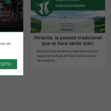
imprescindibles
azón de
s y paintball
s Vasco
 de 120
Hiriartia, la posada tradicional
que te hace sentir bien.
ines de
Durante todo el verano, descubre nuevos
lugares en la Guía del País Vasco a través
de nuestros ...
CEPTO