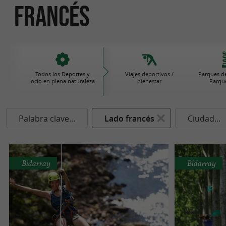
francés
Todos los Deportes y
Viajes deportivos /
Parques de
ocio en plena naturaleza
bienestar
Parque
Palabra clave...
Lado francés
Ciudad...
Bidarray
Bidarray