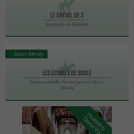
LE CHEVAL DE 3
Equitación en Espelette
Idaux-Mendy
Les écuries de Soule
Paseos a caballo / burro / poni en Idaux-
Mendy
n
u
e
s
t
r
o
a
v
o
r
i
t
f
o