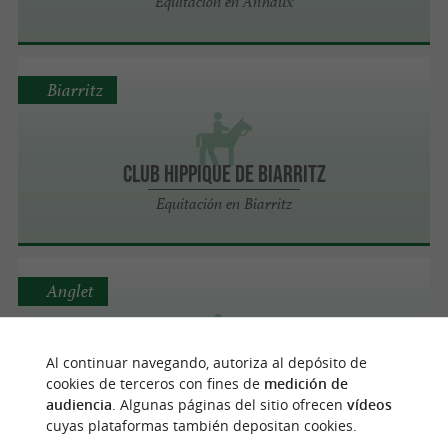
Equitación en Anhaux
Biarritz
CLUB HIPPIQUE DE BIARRITZ
Equitación en Biarritz
Anglet
Al continuar navegando, autoriza al depósito de
SELLERIE J'EN PARLERAI A MON CHEVAL
cookies de terceros con fines de
medición de
Equitación en Anglet
audiencia
. Algunas páginas del sitio ofrecen
vídeos
cuyas plataformas también depositan cookies.