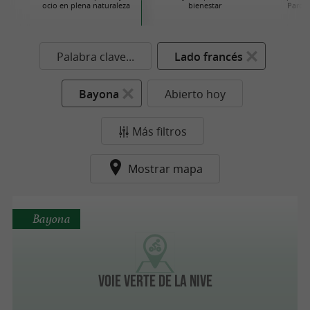
ocio en plena naturaleza
bienestar
Parque
Palabra clave...
Lado francés
Bayona
Abierto hoy
Más filtros
Mostrar mapa
Bayona
Voie Verte de la Nive