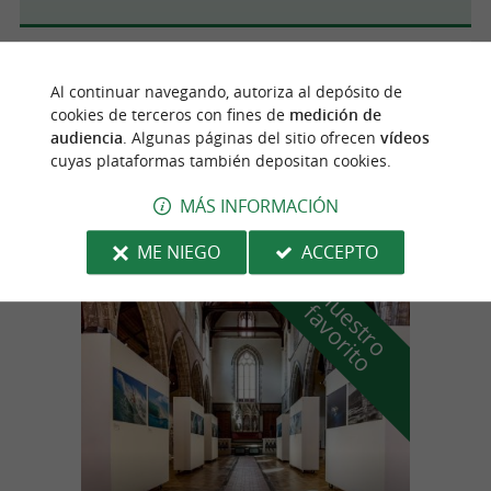
Bayona
Al continuar navegando, autoriza al depósito de
cookies de terceros con fines de
medición de
audiencia
. Algunas páginas del sitio ofrecen
vídeos
cuyas plataformas también depositan cookies.
Piste des plages Bayonne-Anglet
MÁS INFORMACIÓN
ME NIEGO
ACCEPTO
n
u
e
s
t
r
o
a
v
o
r
i
t
f
o