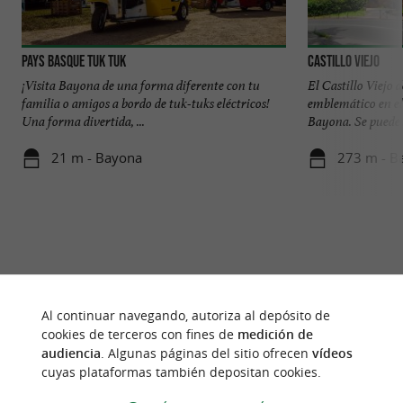
Pays Basque TUK TUK
Castillo Viejo
¡Visita Bayona de una forma diferente con tu
El Castillo Viejo 
familia o amigos a bordo de tuk-tuks eléctricos!
emblemático en el 
Una forma divertida, ...
Bayona. Se puede .
21 m - Bayona
273 m - B
Al continuar navegando, autoriza al depósito de
cookies de terceros con fines de
medición de
audiencia
. Algunas páginas del sitio ofrecen
vídeos
cuyas plataformas también depositan cookies.