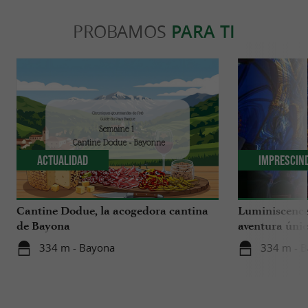
PROBAMOS
PARA TI
Actualidad
Imprescin
Cantine Dodue, la acogedora cantina
Luminiscence
de Bayona
aventura únic
catedral de S
334 m - Bayona
334 m - 