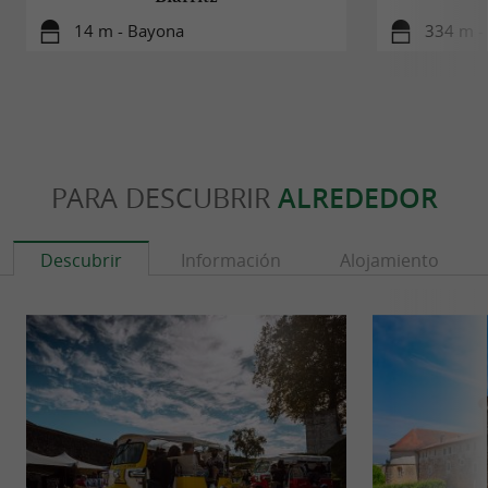
14 m - Bayona
334 m -
PARA DESCUBRIR
ALREDEDOR
Descubrir
Información
Alojamiento