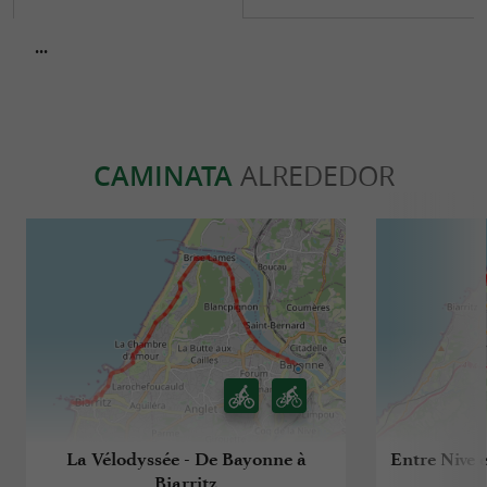
...
CAMINATA
ALREDEDOR
La Vélodyssée - De Bayonne à
Entre Nive 
Biarritz