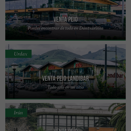
Venta Peio
Puedes encontrar de todo en Dantxarinea
Urdax
Venta Peio Landibar
Todo solo en un sitio
Irún