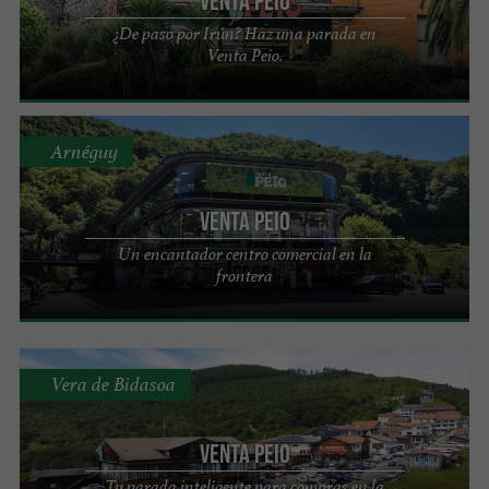
Venta Peio
¿De paso por Irún? Haz una parada en
Venta Peio.
Arnéguy
Venta Peio
Un encantador centro comercial en la
frontera
Vera de Bidasoa
Venta Peio
Tu parada inteligente para compras en la