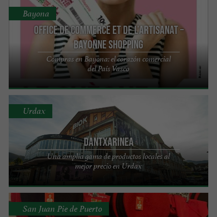
Bayona
Office de Commerce et de l’Artisanat –
Bayonne Shopping
Compras en Bayona: el corazón comercial
del País Vasco
Urdax
Dantxarinea
Una amplia gama de productos locales al
mejor precio en Urdax
San Juan Pie de Puerto