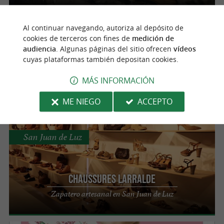
Al continuar navegando, autoriza al depósito de
Anglet
cookies de terceros con fines de
medición de
audiencia
. Algunas páginas del sitio ofrecen
vídeos
cuyas plataformas también depositan cookies.
Les Créations TALAIA
Una tienda imprescindible para comprar
MÁS INFORMACIÓN
cuchillos vascos y makilas en Anglet.
ME NIEGO
ACCEPTO
San Juan de Luz
Chaussures Larralde
Zapatero artesanal en San Juan de Luz