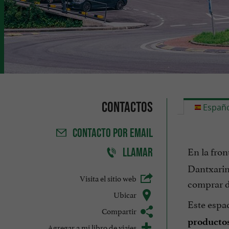
Contactos
Españo
CONTACTO
POR EMAIL
En la fron
LLAMAR
Dantxarin
Visita el sitio web
comprar d
Ubicar
Este espa
Compartir
productos
Agregar a mi libro de viajes