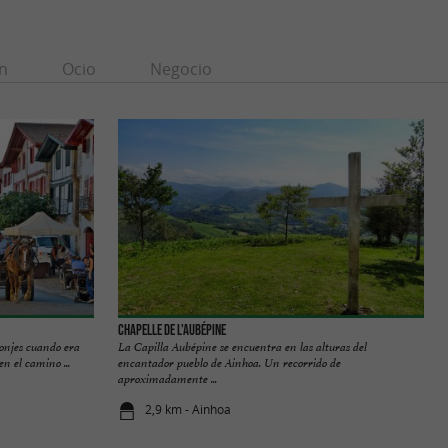
n
Ocio
Negocio
Chapelle de l'Aubépine
monjes cuando era
La Capilla Aubépine se encuentra en las alturas del
n el camino ...
encantador pueblo de Ainhoa. Un recorrido de
aproximadamente ...
2,9 km - Ainhoa