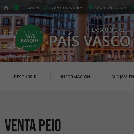
LA
AGENDA
DIRECCIONES
ÚTILES
GEO
LOCALIZACIÓN
Descubre el
PAÍS VASCO
DESCUBRIR
INFORMACIÓN
ALOJAMIE
Venta Peio