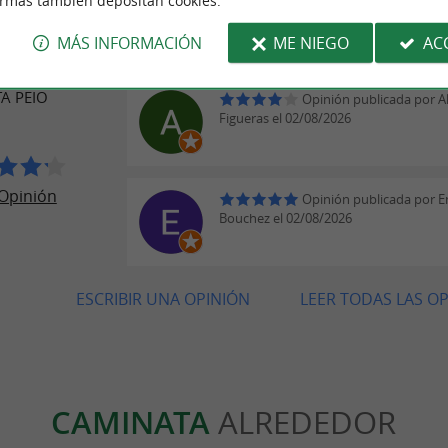
ormas también depositan cookies.
ONES DE
Sablos el 03/08/2026
JEROS
MÁS INFORMACIÓN
ME NIEGO
AC
A PEIO
Opinión publicada por A
Figueras el 02/08/2026
Opinión
Opinión publicada por 
Bouchez el 02/08/2026
ESCRIBIR UNA OPINIÓN
LEER TODAS LAS O
CAMINATA
ALREDEDOR