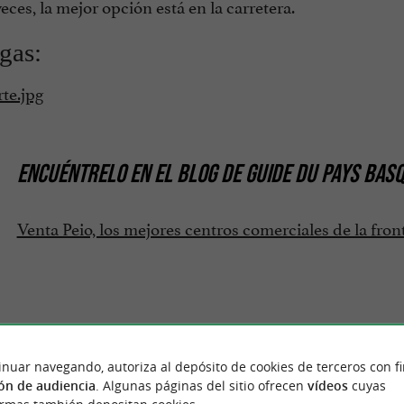
eces, la mejor opción está en la carretera.
gas:
rte.jpg
ENCUÉNTRELO EN
EL BLOG DE GUIDE DU PAYS BAS
Venta Peio, los mejores centros comerciales de la fron
inuar navegando, autoriza al depósito de cookies de terceros con f
ón de audiencia
. Algunas páginas del sitio ofrecen
vídeos
cuyas
Opinión publicada por Je