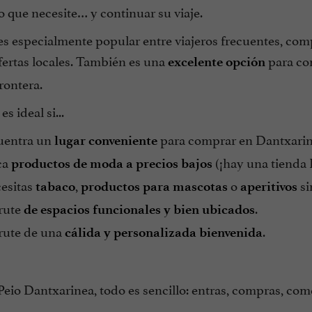
 que necesite… y continuar su viaje.
es especialmente popular entre viajeros frecuentes, com
fertas locales. También es una
para com
excelente opción
frontera.
es ideal si...
entra un
para comprar en Dantxarine
lugar conveniente
ca
(¡hay una tienda L
productos de moda a precios bajos
esitas
,
o
si
tabaco
productos para mascotas
aperitivos
rute
.
de espacios funcionales y bien ubicados
rute de una
.
cálida y personalizada bienvenida
eio Dantxarinea, todo es sencillo: entras, compras, come