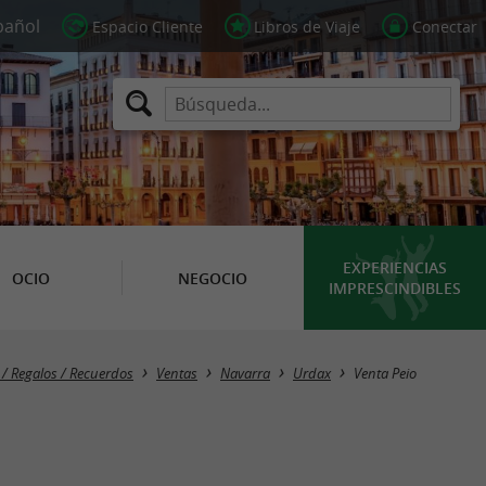
Espacio Cliente
Libros de Viaje
Conectar
EXPERIENCIAS
OCIO
NEGOCIO
IMPRESCINDIBLES
/ Regalos / Recuerdos
Ventas
Navarra
Urdax
Venta Peio