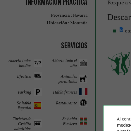
Información práctica
Porque a v
Navarra
Descar
Provincia :
Montaña
Ubicación :
ca
Servicios
Abierto todos
Abierto todo el
los días
año
Efectivo
Animales
permitidos
Parking
Habla francés
Se habla
Restaurante
Español
Tarjetas de
Se habla
Al cont
Crédito
Euskera
medici
admitidas