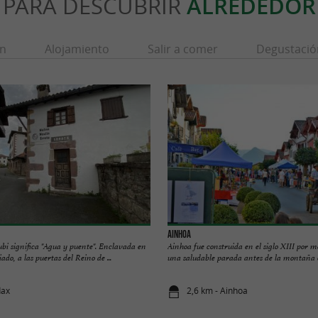
PARA DESCUBRIR
ALREDEDOR
ón
Alojamiento
Salir a comer
Degustació
Ainhoa
bi significa "Agua y puente". Enclavada en
Ainhoa fue construida en el siglo XIII por 
ado, a las puertas del Reino de ...
una saludable parada antes de la montaña e
dax
2,6 km - Ainhoa