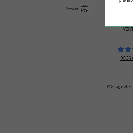
plataf
OPINI
Terraza
VIA
VENT
9566 
© Google 2026