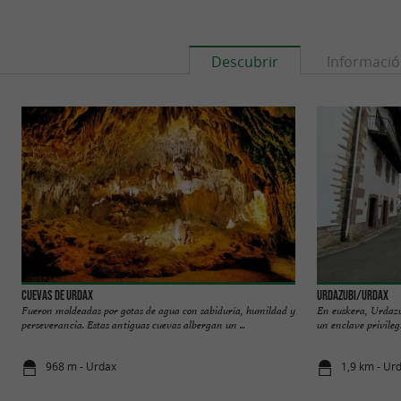
Descubrir
Informaci
Cuevas de Urdax
URDAZUBI/URDAX
Fueron moldeadas por gotas de agua con sabiduría, humildad y
En euskera, Urdazu
perseverancia. Estas antiguas cuevas albergan un ...
un enclave privilegi
968 m - Urdax
1,9 km - Ur