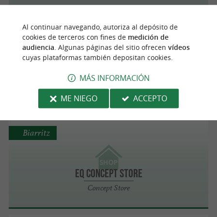
Al continuar navegando, autoriza al depósito de
Biarritz
cookies de terceros con fines de
medición de
audiencia
. Algunas páginas del sitio ofrecen
vídeos
cuyas plataformas también depositan cookies.
EQ Concept Store
MÁS INFORMACIÓN
Belleza
ME NIEGO
ACCEPTO
Biarritz
EQ Concept Store
Concept Store