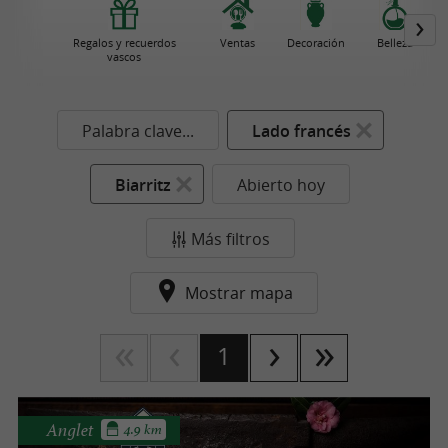
Regalos y recuerdos
Ventas
Decoración
Belleza
vascos
Palabra clave...
Lado francés
Biarritz
Abierto hoy
Más filtros
Mostrar mapa
1
Anglet
4.9 km