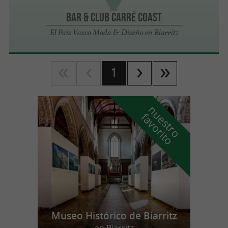
Bar & club Carré Coast
El País Vasco Moda & Diseño en Biarritz
1
n
u
e
s
t
r
o
a
v
o
r
i
t
f
o
Museo Histórico de Biarritz