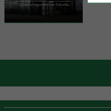
BIOK Compra Experiencial - Calidad al mejor
Calidad al mejor precio en Valcarlos
precio ¡Te damos la bienvenida a los Centros
Comerciales BIOK! Ubicados ...