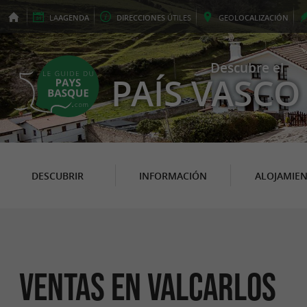
LA
AGENDA
DIRECCIONES
ÚTILES
GEO
LOCALIZACIÓN
Descubre el
PAÍS VASCO
DESCUBRIR
INFORMACIÓN
ALOJAMIE
Ventas en Valcarlos