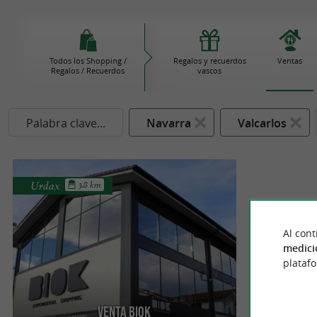
Todos los Shopping /
Regalos y recuerdos
Ventas
Regalos / Recuerdos
vascos
Palabra clave...
Navarra
Valcarlos
Urdax
3.8 km
Al cont
medici
plataf
Venta Biok