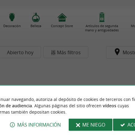
Decoración
Belleza
Concept Store
Artículos de segunda
Mo
mano y antigüedades
Abierto hoy
Más filtros
Most
inuar navegando, autoriza al depósito de cookies de terceros con f
ón de audiencia
. Algunas páginas del sitio ofrecen
vídeos
cuyas
ormas también depositan cookies.
MÁS INFORMACIÓN
ME NIEGO
AC