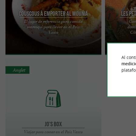
Couscous à Emporter Al MOUNIA
Les Pe
El lugar de referencia para comida
Com
marroquí para llevar en el País
domi
Al Mounia: comida marroquí para llevar en
Charlotte's Lit
Vasco
Cib
Biarritz Al Mounia, un restaurante marroquí
variada y equil
ubicado en Biarritz, a 200 ...
día o para ...
Al cont
medici
Anglet
plataf
Jo's Box
Viajar para comer en el País Vasco