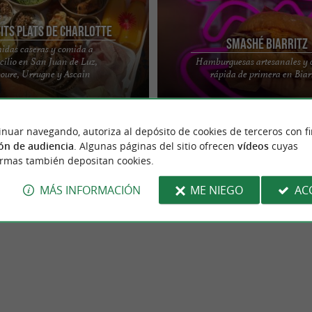
tits Plats de Charlotte
Smashé Biarritz
idas caseras y comida a
cilio en San Juan de Luz,
Hamburguesas artesanales y
tle Dishes ofrece cocina casera,
Smashé es el lugar ideal en Biarritz 
oure, Urrugne y Ascain
rápida de primera en Biar
ibrada. Puedes pedir platos para el
de una auténtica smash burger elab
ingredientes de ...
inuar navegando, autoriza al depósito de cookies de terceros con f
ón de audiencia
. Algunas páginas del sitio ofrecen
vídeos
cuyas
ormas también depositan cookies.
MÁS INFORMACIÓN
ME NIEGO
AC