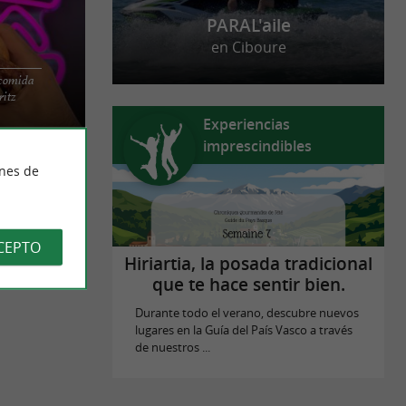
PARAL'aile
en Ciboure
 comida
para disfrutar
ritz
orada con
Experiencias
imprescindibles
ines de
CEPTO
Hiriartia, la posada tradicional
que te hace sentir bien.
Durante todo el verano, descubre nuevos
lugares en la Guía del País Vasco a través
de nuestros ...