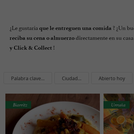
¿Le gustaría
? ¿Un bue
que le entreguen una comida
directamente en su casa 
reciba su cena o almuerzo
!
y Click & Collect
Palabra clave...
Ciudad...
Abierto hoy
Biarritz
Urruña