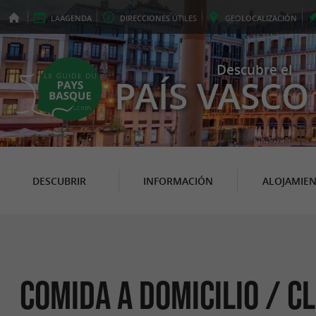
LA
AGENDA
DIRECCIONES
ÚTILES
GEO
LOCALIZACIÓN
Descubre el
PAÍS VASCO
DESCUBRIR
INFORMACIÓN
ALOJAMIE
Comida a domicilio / Cl