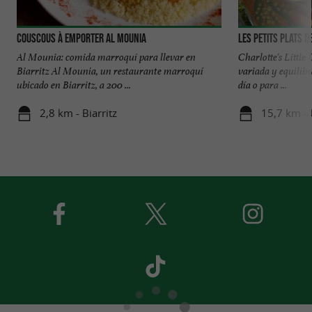
Couscous à Emporter Al MOUNIA
Les Petits Plats d
Al Mounia: comida marroquí para llevar en
Charlotte's Little 
Biarritz Al Mounia, un restaurante marroquí
variada y equilibr
ubicado en Biarritz, a 200 ...
día o para ...
2,8 km - Biarritz
15,7 km -