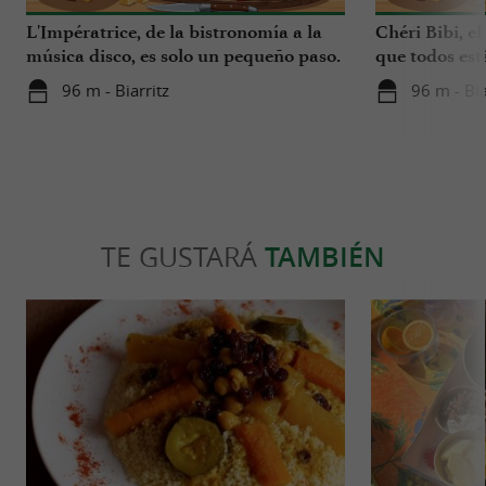
L'Impératrice, de la bistronomía a la
Chéri Bibi, el
música disco, es solo un pequeño paso.
que todos es
96 m - Biarritz
96 m - Bia
TE GUSTARÁ
TAMBIÉN