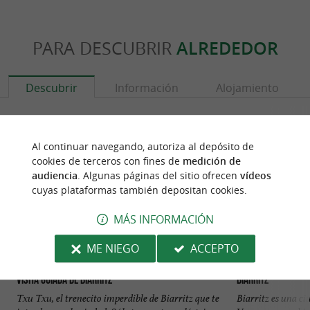
PARA DESCUBRIR
ALREDEDOR
Descubrir
Información
Alojamiento
Al continuar navegando, autoriza al depósito de
cookies de terceros con fines de
medición de
audiencia
. Algunas páginas del sitio ofrecen
vídeos
cuyas plataformas también depositan cookies.
MÁS INFORMACIÓN
ME NIEGO
ACCEPTO
Visita guiada de Biarritz
Biarritz
Txu Txu, el trenecito imperdible de Biarritz que te
Biarritz es una c