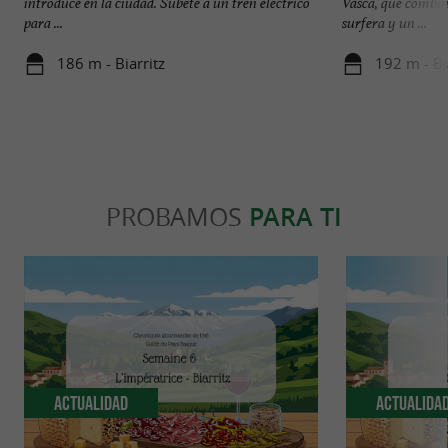
introduce en la ciudad. Súbete a un tren eléctrico
Vasca, que combin
para ...
surfera y un ...
186 m - Biarritz
192 m - Bi
PROBAMOS
PARA TI
Actualidad
Actualida