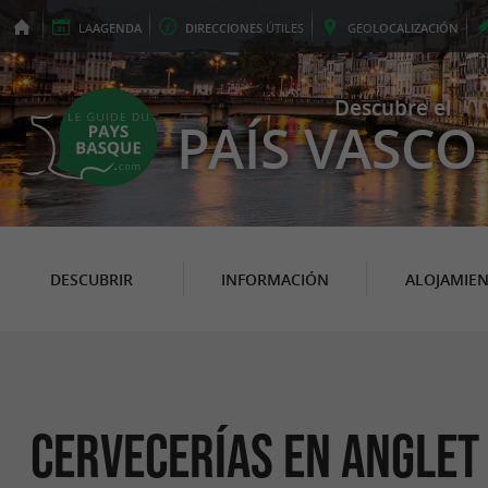
LA
AGENDA
DIRECCIONES
ÚTILES
GEO
LOCALIZACIÓN
Descubre el
PAÍS VASCO
DESCUBRIR
INFORMACIÓN
ALOJAMIE
Cervecerías en Anglet