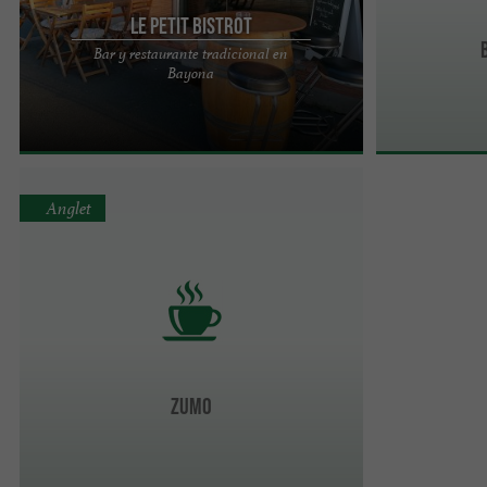
Le Petit Bistrot
Bar y restaurante tradicional en
Pequeño bar-restaurante tradicional de barrio
Bayona
con mantelerías de cuadros vichy rojos y blancos
a la antigua ...
Anglet
ZUMO