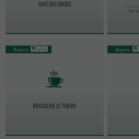
Café des Docks
Bar d
Bayona
Bayona
3.4 km
Brasserie Le Thiers