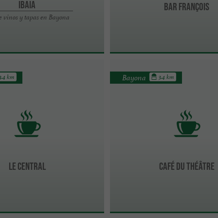
IBAIA
Bar François
e vinos y tapas en Bayona
Bayona
3.4 km
3.4 km
Le Central
Café du Théâtre