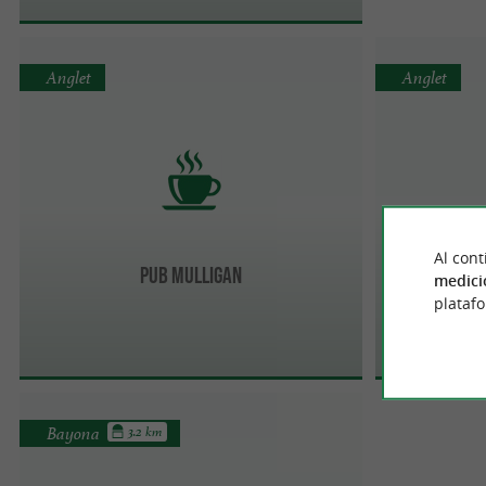
Anglet
Anglet
Al cont
Pub Mulligan
medici
plataf
Bayona
3.2 km