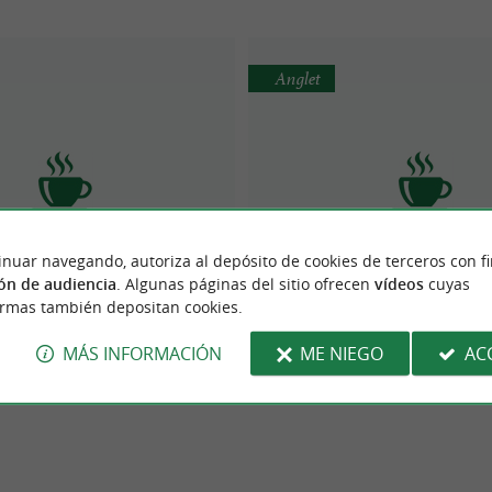
Anglet
inuar navegando, autoriza al depósito de cookies de terceros con f
Aperock Café
Le Bistrot du Cent
ón de audiencia
. Algunas páginas del sitio ofrecen
vídeos
cuyas
ormas también depositan cookies.
MÁS INFORMACIÓN
ME NIEGO
AC