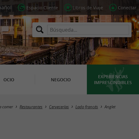
Espacio Cliente
Libros de Viaje
Conectar
EXPERIENCIAS
OCIO
NEGOCIO
IMPRESCINDIBLES
Masquer la carte
 a comer
Restaurantes
Cervecerías
Lado francés
Anglet