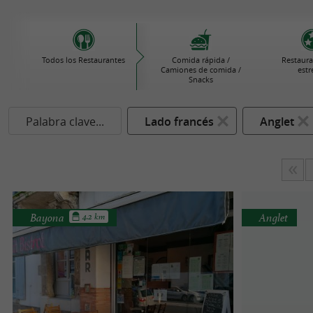
Todos los Restaurantes
Comida rápida /
Restaura
Camiones de comida /
estr
Snacks
Palabra clave...
Lado francés
Anglet
Bayona
Anglet
4.2 km