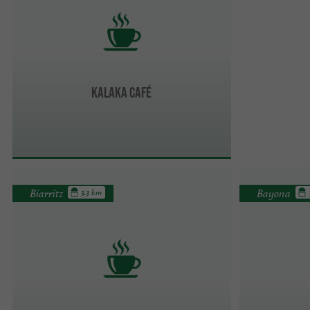
Kalaka Café
Biarritz
Bayona
3.3 km