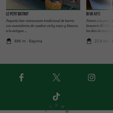
Le Petit Bistrot
Bi Ur Arte
Pequeño bar-restaurante tradicional de barrio
Frente a la gran 
con mantelerías de cuadros vichy rojos y blancos
brasserie BI UR A
a la antigua ...
los días de 10:30 a 
886 m - Bayona
27,6 km -