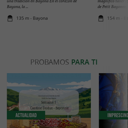
una tradición en Bayona En el corazón de
magnífico taller 
Bayona, la ...
de Petit Bayonne, .
135 m - Bayona
154 m - B
PROBAMOS
PARA TI
Actualidad
Imprescin