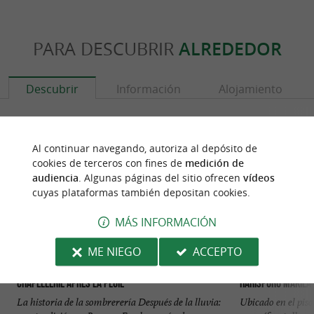
PARA DESCUBRIR
ALREDEDOR
Descubrir
Información
Alojamiento
Al continuar navegando, autoriza al depósito de
cookies de terceros con fines de
medición de
audiencia
. Algunas páginas del sitio ofrecen
vídeos
cuyas plataformas también depositan cookies.
MÁS INFORMACIÓN
ME NIEGO
ACCEPTO
Chapellerie Après La Pluie
Harispuru Makila
La historia de la sombrerería Después de la lluvia:
Ubicado en el pis