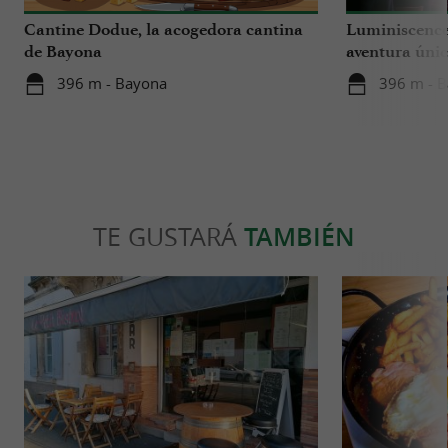
Cantine Dodue, la acogedora cantina
Luminiscence
de Bayona
aventura únic
catedral de S
396 m - Bayona
396 m - 
TE GUSTARÁ
TAMBIÉN