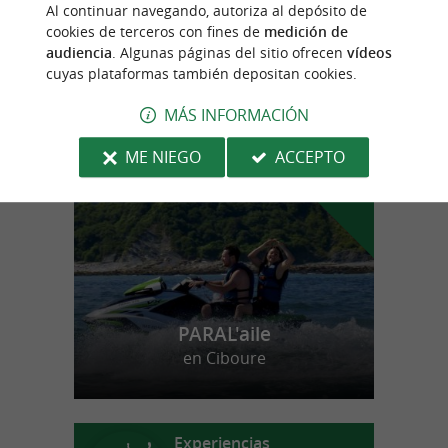
Beti Prest
Al continuar navegando, autoriza al depósito de
cookies de terceros con fines de
medición de
audiencia
. Algunas páginas del sitio ofrecen
vídeos
cuyas plataformas también depositan cookies.
MÁS INFORMACIÓN
n
u
e
s
t
r
o
a
v
o
r
i
t
f
o
ME NIEGO
ACCEPTO
PARAL'aile
en Ciboure
Experiencias