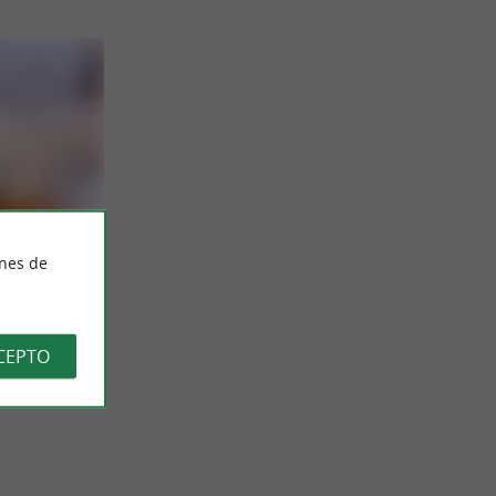
ines de
o en
cto estrella
para los
CEPTO