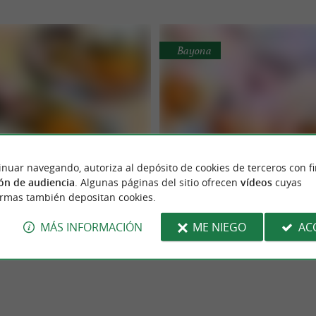
Bayona
Daya Hendaye
Chez Maïté
inuar navegando, autoriza al depósito de cookies de terceros con f
bre lo mejor de la comida
El sabor original de antañ
ón de audiencia
. Algunas páginas del sitio ofrecen
vídeos
cuyas
es el restaurante de comida
CHEZ MAITÉ pone el foco en un produ
ejera asiática en Hendaya
Bayona
ormas también depositan cookies.
escindible para una escapada
del País Vasco. Demasiado conocido 
 sabores del ...
locales pero poco ...
MÁS INFORMACIÓN
ME NIEGO
AC