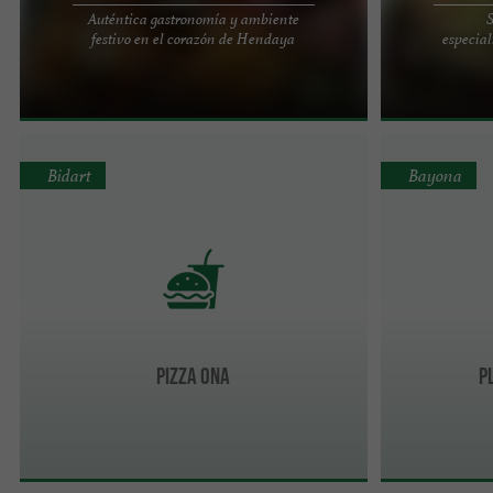
Auténtica gastronomía y ambiente
S
La Cabaña Haitza en Hendaya es un lugar
¿Buscas un cam
festivo en el corazón de Hendaya
especial
acogedor y familiar, con una ubicación ideal junto
Compagnie, ¡te 
al agua. Esta cabaña ...
Vasco! En el me
Bidart
Bayona
Pizza Ona
P