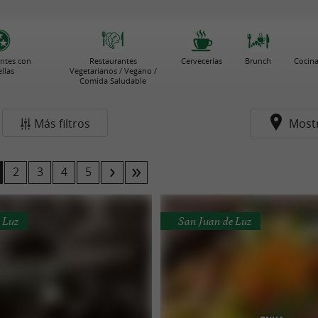
ntes con
Restaurantes
Cervecerías
Brunch
Cocina
ellas
Vegetarianos / Vegano /
Comida Saludable
Más filtros
Most
2
3
4
5
 Luz
San Juan de Luz