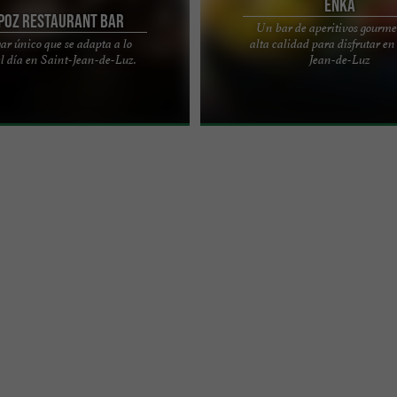
Enka
ipoz restaurant bar
Un bar de aperitivos gourme
ar único que se adapta a lo
alta calidad para disfrutar en
ante Bizipoz, un lugar acogedor
Enka, un bar gourmet de alta calida
el día en Saint-Jean-de-Luz.
Jean-de-Luz
l corazón de Saint-Jean-de-Luz. Un
podrás disfrutar de una deliciosa co
ue ...
Jean-de-Luz El placer ...