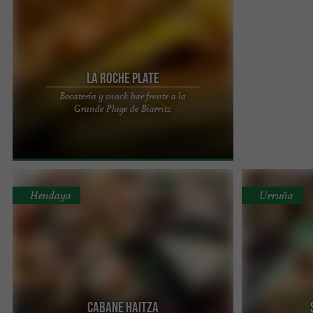
La Roche Plate
Bocatería y snack bar frente a la
La Roche Plate, una sandwichería emblemática de
Grande Plage de Biarritz
Biarritz desde 1977 Ubicado en el corazón de
Biarritz, La Roche ...
Hendaya
Urruña
Cabane Haitza