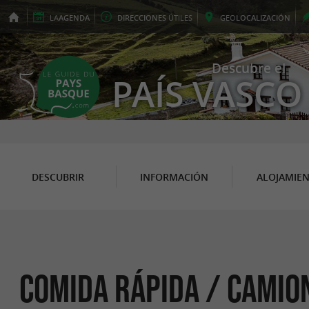
LA
AGENDA
DIRECCIONES
ÚTILES
GEO
LOCALIZACIÓN
Descubre el
PAÍS VASCO
DESCUBRIR
INFORMACIÓN
ALOJAMIE
Comida rápida / Camio