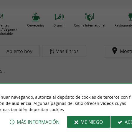
rantes
Cervecerías
Brunch
Cocina Internacional
Restaurante
 / Vegano /
aludable
Abierto hoy
Más filtros
Most
...
inuar navegando, autoriza al depósito de cookies de terceros con f
ón de audiencia
. Algunas páginas del sitio ofrecen
vídeos
cuyas
ormas también depositan cookies.
MÁS INFORMACIÓN
ME NIEGO
AC