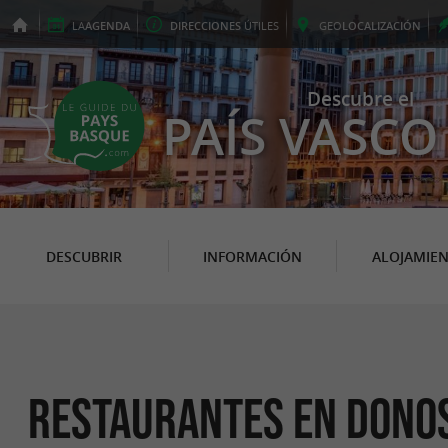
LA
AGENDA
DIRECCIONES
ÚTILES
GEO
LOCALIZACIÓN
Descubre el
PAÍS VASCO
DESCUBRIR
INFORMACIÓN
ALOJAMIE
Restaurantes en Dono