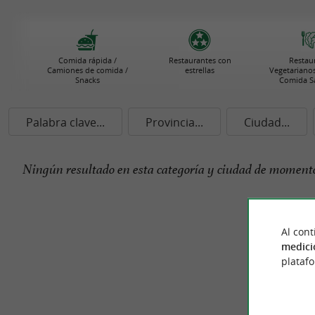
Comida rápida /
Restaurantes con
Restau
Camiones de comida /
estrellas
Vegetarianos
Snacks
Comida S
Palabra clave...
Provincia...
Ciudad...
Ningún resultado en esta categoría y ciudad de momento
Al cont
medici
plataf