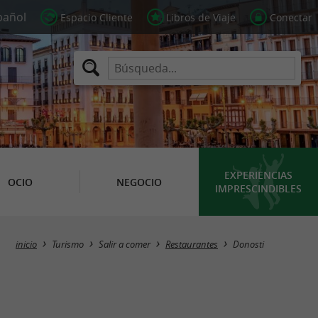
Espacio Cliente
Libros de Viaje
Conectar
EXPERIENCIAS
OCIO
NEGOCIO
IMPRESCINDIBLES
Masquer la carte
inicio
Turismo
Salir a comer
Restaurantes
Donosti