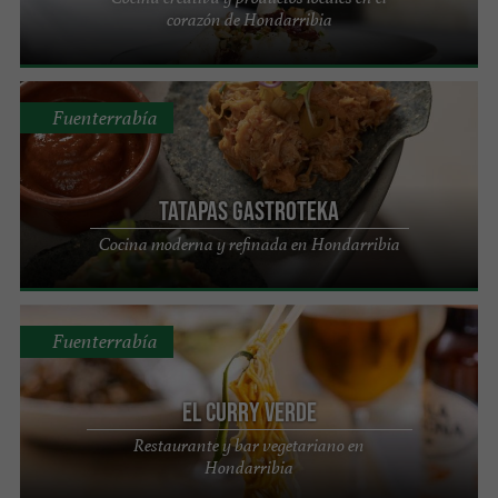
corazón de Hondarribia
Fuenterrabía
Tatapas Gastroteka
Cocina moderna y refinada en Hondarribia
Fuenterrabía
El Curry Verde
Restaurante y bar vegetariano en
Hondarribia