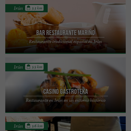
Irún
3.3 km
Bar Restaurante Mariño
Restaurante tradicional español en Irún
Irún
3.5 km
CASINO GASTROTEKA
Restaurante en Irún en un entorno histórico
Irún
3.6 km