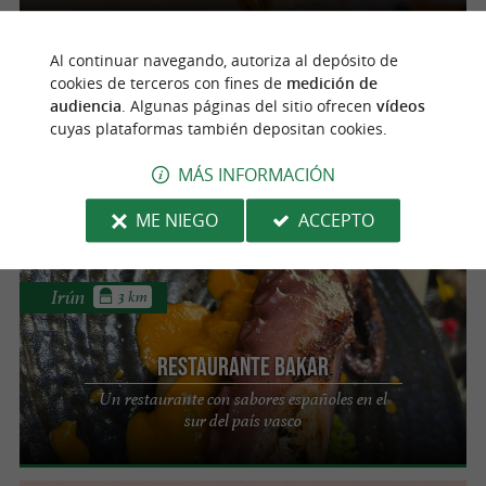
Al continuar navegando, autoriza al depósito de
Fuenterrabía
cookies de terceros con fines de
medición de
audiencia
. Algunas páginas del sitio ofrecen
vídeos
cuyas plataformas también depositan cookies.
Ballestanea by Carlos Echevarria
Una experiencia gastronómica única en un
MÁS INFORMACIÓN
restaurante familiar en Hondarribia.
ME NIEGO
ACCEPTO
Irún
3 km
Restaurante BAKAR
Un restaurante con sabores españoles en el
sur del país vasco