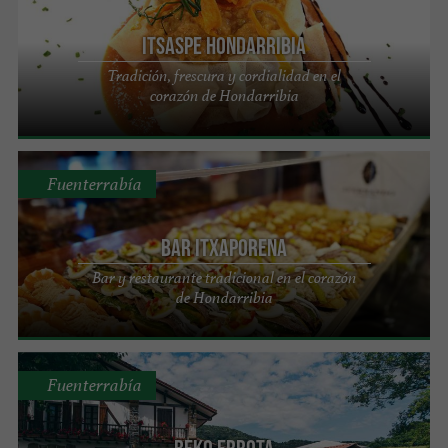
Itsaspe Hondarribia
Tradición, frescura y cordialidad en el
corazón de Hondarribia
Fuenterrabía
Bar Itxaporena
Bar y restaurante tradicional en el corazón
de Hondarribia
Fuenterrabía