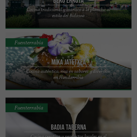
Beko Errota
Cocina tradicional y marisco a la plancha al
estilo del Bidasoa
Fuenterrabía
Mika Jatetxea
Cocina auténtica, rica en sabores y diversión
en Hondarribia
Fuenterrabía
Badia Taberna
Cocina creativa y productos locales en el