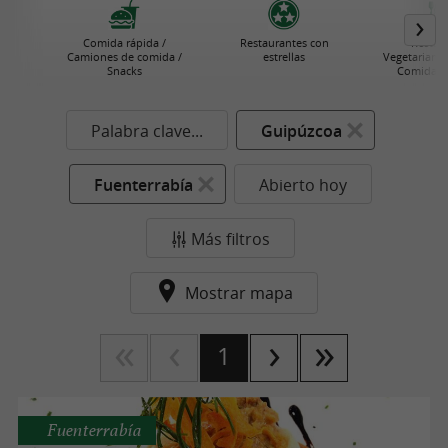
Comida rápida /
Restaurantes con
Restau
Camiones de comida /
estrellas
Vegetarianos
Snacks
Comida S
Palabra clave...
Guipúzcoa
Fuenterrabía
Abierto hoy
Más filtros
Mostrar mapa
1
Fuenterrabía