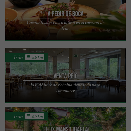
A PEDIR DE BOCA
Cocina fusión vasco latina en el corazón de
Irún
Irún
4.6 km
VENTA PEIO
El bufé libre de Behobia tiene todo para
complacer
Irún
4.9 km
FELIX MANSO IBARLA