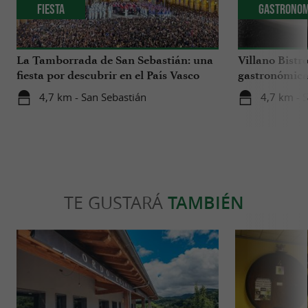
Fiesta
Gastronom
La Tamborrada de San Sebastián: una
Villano Bistr
fiesta por descubrir en el País Vasco
gastronómica 
Sur
un hotel bout
4,7 km - San Sebastián
4,7 km - 
San Sebastiá
TE GUSTARÁ
TAMBIÉN