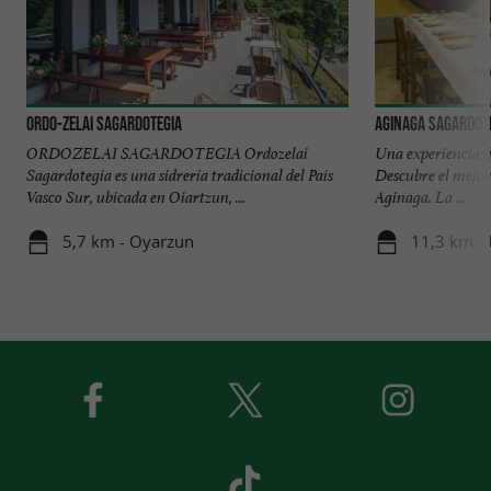
Ordo-Zelai Sagardotegia
AGINAGA SAGARDOT
ORDOZELAI SAGARDOTEGIA Ordozelai
Una experiencia ú
Sagardotegia es una sidrería tradicional del País
Descubre el mejor
Vasco Sur, ubicada en Oiartzun, ...
Aginaga. La ...
5,7 km - Oyarzun
11,3 km - 