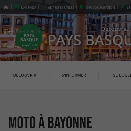
L'
AGENDA
ADRESSES
UTILES
GEO
LOCALISATION
L
Découvrez 
PAYS BASQ
DÉCOUVRIR
S'INFORMER
SE LOGE
Moto à Bayonne