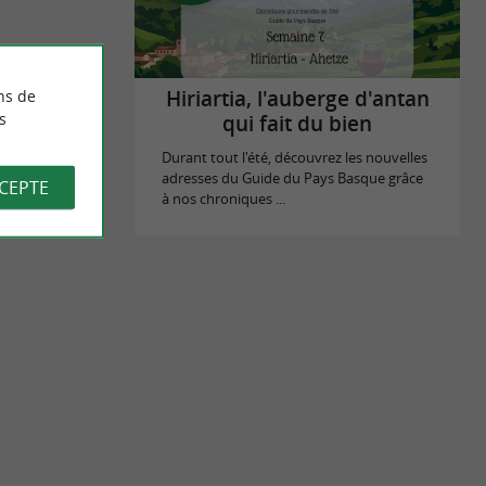
Hiriartia, l'auberge d'antan
ns de
s
qui fait du bien
Durant tout l'été, découvrez les nouvelles
adresses du Guide du Pays Basque grâce
CCEPTE
à nos chroniques ...