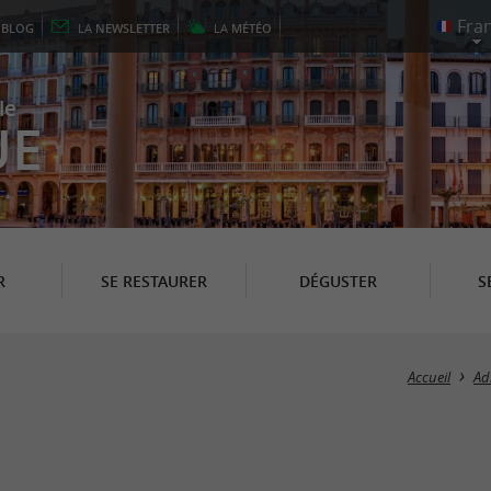
E
BLOG
LA
NEWSLETTER
LA
MÉTÉO
le
UE
R
SE RESTAURER
DÉGUSTER
S
Accueil
Ad