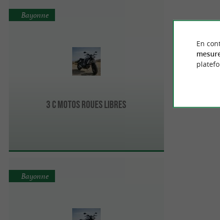
Bayonne
En cont
mesure
platef
3 C Motos Roues Libres
Bayonne