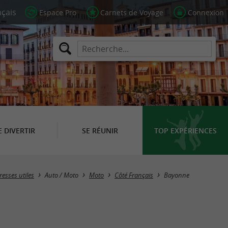
Espace Pro
Carnets de Voyage
Connexion
E DIVERTIR
SE RÉUNIR
TOP EXPÉRIENCES
Masquer la carte
resses utiles
Auto / Moto
Moto
Côté Français
Bayonne