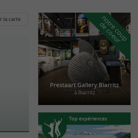
n
o
t
e
c
o
u
p
e
c
o
e
u
r la carte
r
d
r
Prestaart Gallery Biarritz
à Biarritz
Top expériences