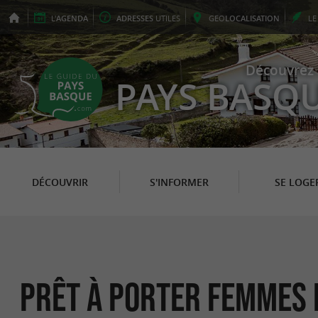
L'
AGENDA
ADRESSES
UTILES
GEO
LOCALISATION
L
Découvrez 
PAYS BASQ
DÉCOUVRIR
S'INFORMER
SE LOGE
Prêt à porter Femmes 