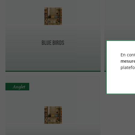
Blue Birds
En cont
mesure
platef
Anglet