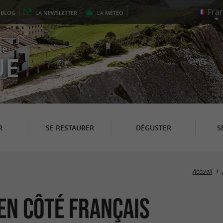
E
BLOG
LA
NEWSLETTER
LA
MÉTÉO
le
UE
R
SE RESTAURER
DÉGUSTER
S
Accueil
en Côté Français