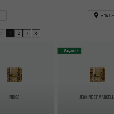
s
Affiche
1
2
Bayonne
Indigo
Jeanine et Marcell