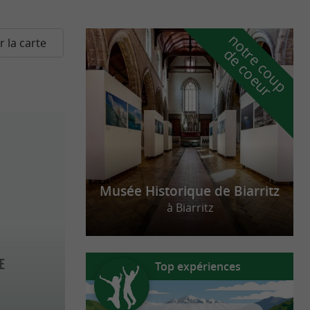
n
o
t
e
c
o
u
p
e
c
o
e
u
r la carte
r
d
r
Musée Historique de Biarritz
à Biarritz
e
Top expériences