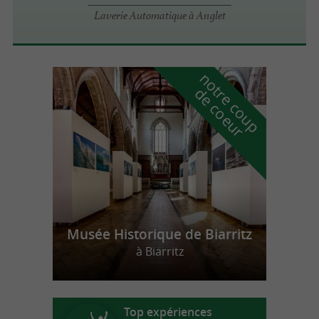
Laverie Automatique à Anglet
n
o
t
e
c
o
u
p
e
c
o
e
u
r
d
r
Musée Historique de Biarritz
à Biarritz
Top expériences