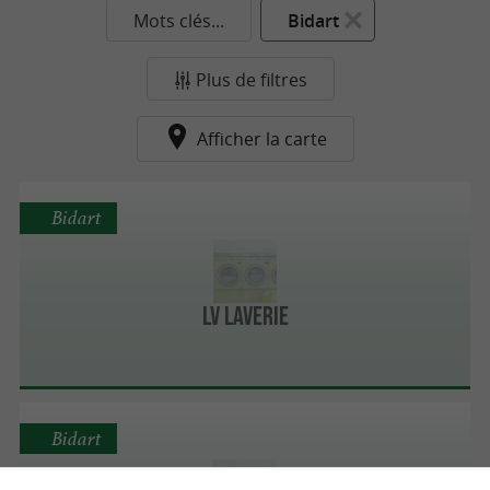
Mots clés...
Bidart
Plus de filtres
Afficher la carte
Bidart
LV LAVERIE
Bidart