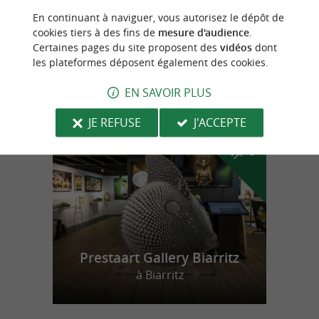
En continuant à naviguer, vous autorisez le dépôt de
Le Lavoir du Plateau LAVERIE
cookies tiers à des fins de
mesure d'audience
.
Certaines pages du site proposent des
vidéos
dont
les plateformes déposent également des cookies.
EN SAVOIR PLUS
n
o
t
e
c
o
u
p
e
c
o
e
u
r
d
r
JE REFUSE
J'ACCEPTE
Prestaart Gallery Biarritz
à Biarritz