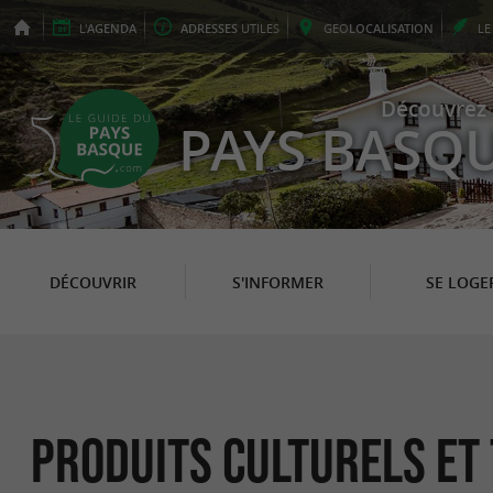
L'
AGENDA
ADRESSES
UTILES
GEO
LOCALISATION
L
Découvrez 
PAYS BASQ
DÉCOUVRIR
S'INFORMER
SE LOGE
Produits Culturels et