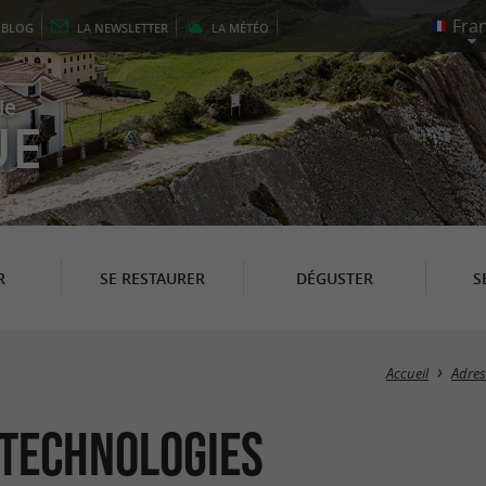
E
BLOG
LA
NEWSLETTER
LA
MÉTÉO
le
UE
R
SE RESTAURER
DÉGUSTER
S
Accueil
Adres
 Technologies