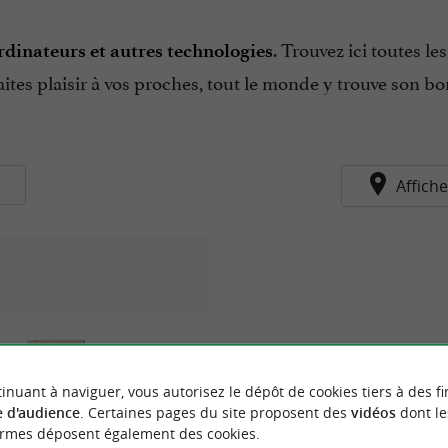
. Trouvez ici toutes l
ordinateurs et autres technologies
 faites plaisir à vos proches, tout le monde y trouve son b
s
Affiche
inuant à naviguer, vous autorisez le dépôt de cookies tiers à des fi
 d'audience
. Certaines pages du site proposent des
vidéos
dont le
ormes déposent également des cookies.