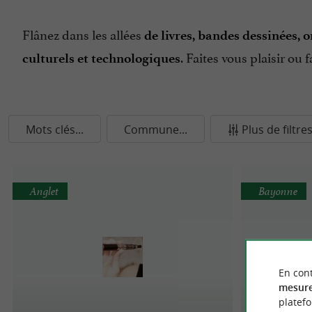
Flânez dans les allées
de livres, bandes dessinées, 
. Faites vous plaisir ou
culturels et technologiques
Mots clés...
Commune...
Plus de filtre
Anglet
Bayonne
En cont
mesure
platef