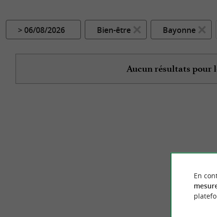
> 06/08/2026
Bien-être
Bayonne
Aucun résultats pour l
En cont
mesure
platef