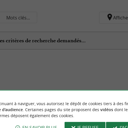
Mots clés...
Affiche
es critères de recherche demandés...
inuant à naviguer, vous autorisez le dépôt de cookies tiers à des fi
 d'audience
. Certaines pages du site proposent des
vidéos
dont le
ormes déposent également des cookies.
EN SAVOIR PLUS
JE REFUSE
J'A