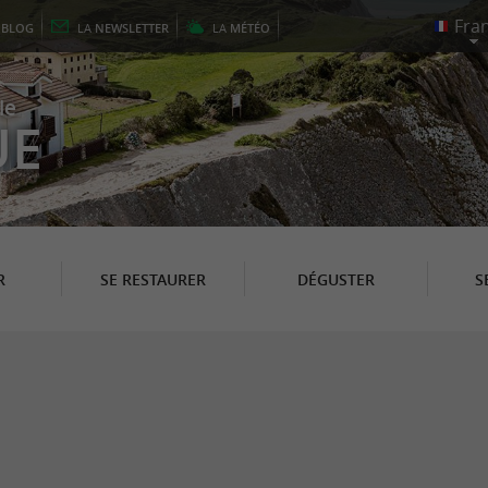
E
BLOG
LA
NEWSLETTER
LA
MÉTÉO
le
UE
R
SE RESTAURER
DÉGUSTER
S