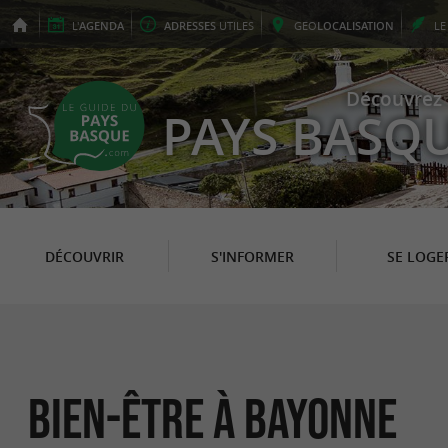
L'
AGENDA
ADRESSES
UTILES
GEO
LOCALISATION
L
Découvrez 
PAYS BASQ
DÉCOUVRIR
S'INFORMER
SE LOGE
Bien-être à Bayonne