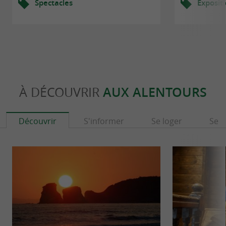
Spectacles
Exposit
À DÉCOUVRIR
AUX ALENTOURS
Découvrir
S'informer
Se loger
Se r