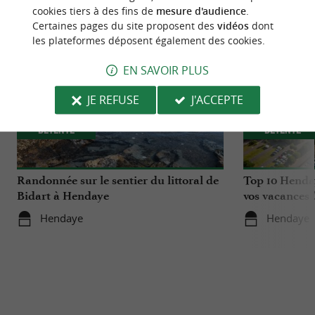
cookies tiers à des fins de
mesure d'audience
.
Certaines pages du site proposent des
vidéos
dont
les plateformes déposent également des cookies.
EN SAVOIR PLUS
JE REFUSE
J'ACCEPTE
Détente
Détente
Randonnée sur le sentier du littoral de
Top 10 Henda
Bidart à Hendaye
vos vacances 
Hendaye
Hendaye