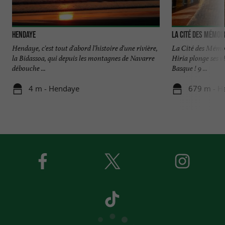
Hendaye
La cité des mémoi
Hendaye, c'est tout d'abord l'histoire d'une rivière,
La Cité des Mémo
la Bidassoa, qui depuis les montagnes de Navarre
Hiria plonge ses vi
débouche ...
Basque ! 9 ...
4 m - Hendaye
679 m - H