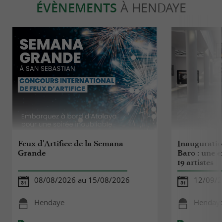
ÉVÈNEMENTS
À HENDAYE
Feux d'Artifice de la Semana
Inauguration
Grande
Baro : une e
19 artistes
08/08/2026 au 15/08/2026
12/09/2
Hendaye
Henday