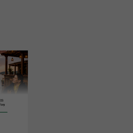
IS
/09