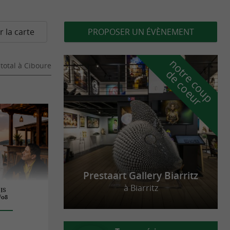
r la carte
PROPOSER UN ÉVÈNEMENT
n
o
t
e
c
o
u
p
e
c
o
e
u
total
à Ciboure
r
d
r
Prestaart Gallery Biarritz
à Biarritz
IS
/08