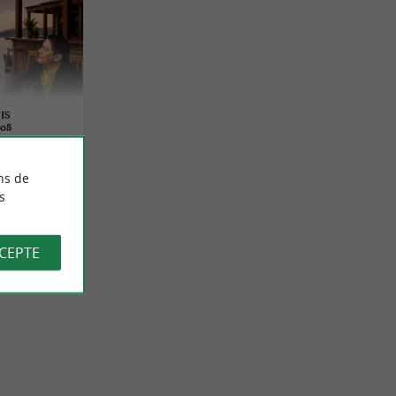
IS
08
ns de
s
CCEPTE