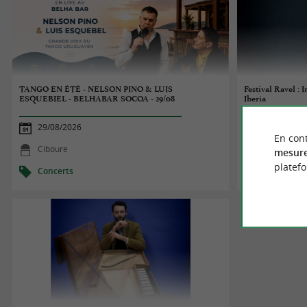
TANGO EN ÉTÉ - NELSON PINO & LUIS
Festival Ravel : 
ESQUEBIEL - BELHABAR SOCOA - 29/08
Iberia
29/08/2026
29/08/2026
En cont
Ciboure
Ciboure
mesure
platef
Concerts
Concerts