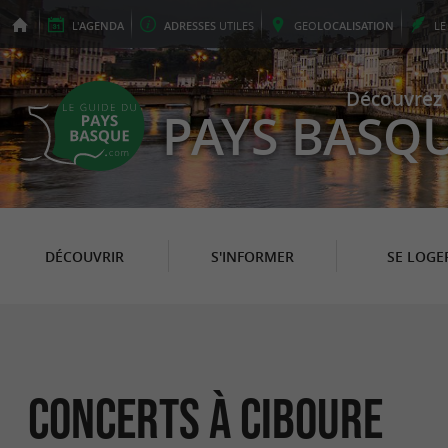
L'
AGENDA
ADRESSES
UTILES
GEO
LOCALISATION
L
Découvrez 
PAYS BASQ
DÉCOUVRIR
S'INFORMER
SE LOGE
Concerts à Ciboure