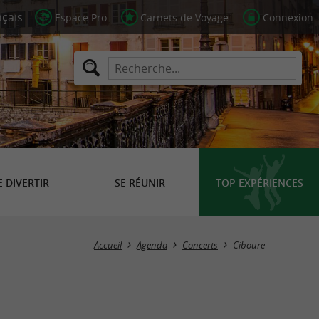
Espace Pro
Carnets de Voyage
Connexion
E DIVERTIR
SE RÉUNIR
TOP EXPÉRIENCES
Masquer la carte
Accueil
Agenda
Concerts
Ciboure