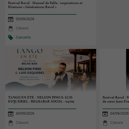
Festival Ravel : Manuel de Falla : inspirations et
filiations « Générations Ravel »
03/09/2026
Ciboure
Concerts
TANGO EN ÉTÉ - NELSON PINO & LUIS
Festival Ravel :
ESQUEBIEL - BELHABAR SOCOA - 04/09
de cœur Jean-Fra
04/09/2026
04/09/2026
Ciboure
Ciboure