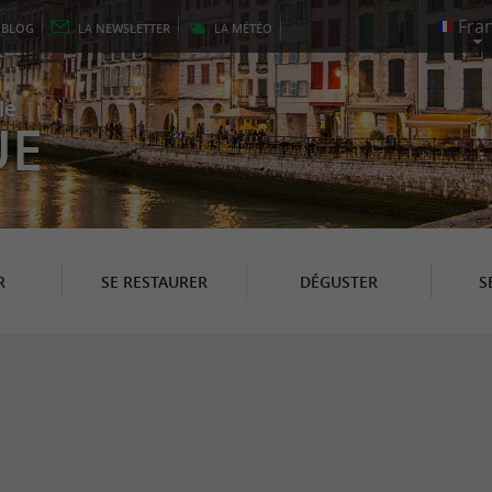
E
BLOG
LA
NEWSLETTER
LA
MÉTÉO
le
UE
R
SE RESTAURER
DÉGUSTER
S