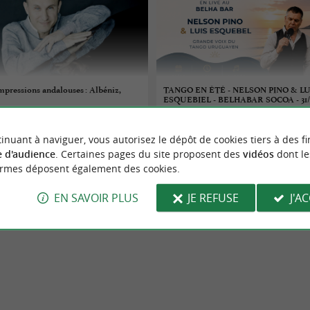
Impressions andalouses : Albéniz,
TANGO EN ÉTÉ - NELSON PINO & LU
ESQUEBIEL - BELHABAR SOCOA - 31/
31/08/2026
inuant à naviguer, vous autorisez le dépôt de cookies tiers à des fi
Ciboure
 d'audience
. Certaines pages du site proposent des
vidéos
dont le
ormes déposent également des cookies.
Concerts
EN SAVOIR PLUS
JE REFUSE
J'A