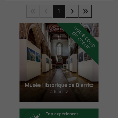
1
n
o
t
e
c
o
u
p
e
c
o
e
u
r
d
r
Musée Historique de Biarritz
à Biarritz
Top expériences