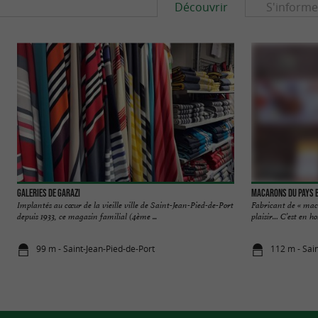
Découvrir
S'informe
Galeries de Garazi
Macarons du Pays 
Implantés au cœur de la vieille ville de Saint-Jean-Pied-de-Port
Fabricant de « maca
depuis 1933, ce magasin familial (4ème ...
plaisir… C’est en h
99 m - Saint-Jean-Pied-de-Port
112 m - Sai