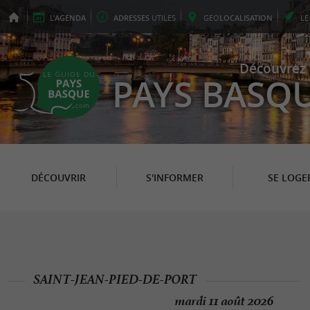
L'
AGENDA
ADRESSES
UTILES
GEO
LOCALISATION
L
Découvrez 
PAYS BASQ
DÉCOUVRIR
S'INFORMER
SE LOGE
SAINT-JEAN-PIED-DE-PORT
mardi 11 août 2026