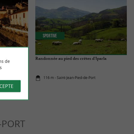
Sportive
ed-De-Port
Randonnée au pied des crêtes d'Iparla
ns de
s
116 m - Saint-Jean-Pied-de-Port
CCEPTE
E-PORT