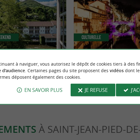
eekend
Culturelle
pays Basque Intérieur qui vont vous
Visite Nocturne de Saint-Jean-Pi
inuant à naviguer, vous autorisez le dépôt de cookies tiers à des fi
x !
 d'audience
. Certaines pages du site proposent des
vidéos
dont le
ormes déposent également des cookies.
nt-Jean-Pied-de-Port
116 m - Saint-Jean-Pied-de-Port
EN SAVOIR PLUS
JE REFUSE
J'A
EMENTS
À SAINT-JEAN-PIED-D