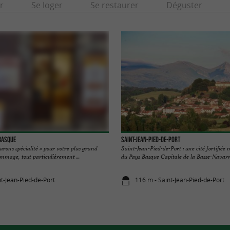
r
Se loger
Se restaurer
Déguster
Basque
Saint-Jean-Pied-de-Port
rons spécialité » pour votre plus grand
Saint-Jean-Pied-de-Port : une cité fortifiée
ommage, tout particulièrement ...
du Pays Basque Capitale de la Basse-Navarre,
nt-Jean-Pied-de-Port
116 m - Saint-Jean-Pied-de-Port