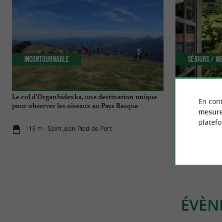
Incontournable
Séjours / W
Le col d'Organbidexka, une destination unique
10 villages du 
En cont
pour observer les oiseaux au Pays Basque
laisser sans voi
mesure
platef
116 m - Saint-Jean-Pied-de-Port
116 m - Sai
ÉVÈN