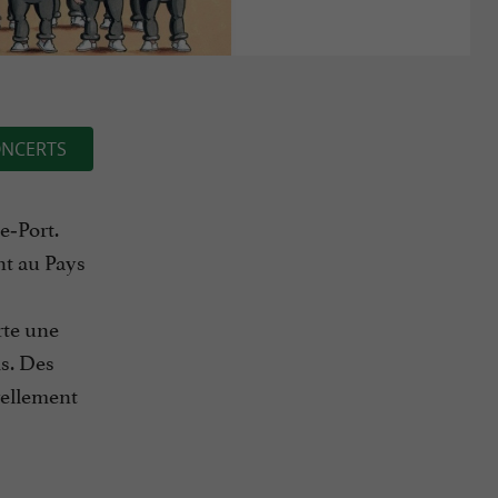
NCERTS
e‑Port.
nt au Pays
rte une
is. Des
rellement