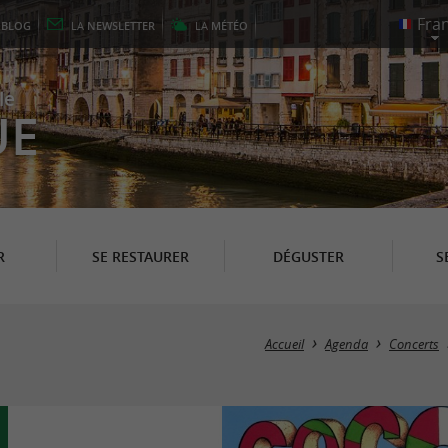
E
BLOG
LA
NEWSLETTER
LA
MÉTÉO
le
UE
R
SE RESTAURER
DÉGUSTER
S
Accueil
Agenda
Concerts