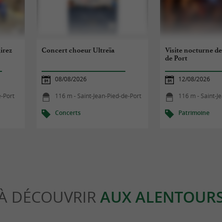
irez
Concert choeur Ultreïa
Visite nocturne de
de Port
08/08/2026
12/08/2026
e-Port
116 m - Saint-Jean-Pied-de-Port
116 m - Saint-J
Concerts
Patrimoine
À DÉCOUVRIR
AUX ALENTOUR