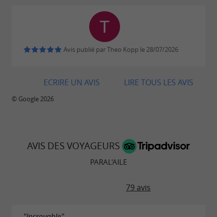
basque.
Téléchargements :
tarifs-paralaile-2026.jpg
Avis publié par Theo Kopp le 28/07/2026
ECRIRE UN AVIS
LIRE TOUS LES AVIS
© Google 2026
AVIS DES VOYAGEURS
PARAL'AILE
79 avis
"Incroyable"