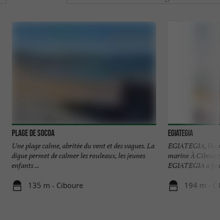
Plage de Socoa
Egiategia
Une plage calme, abritée du vent et des vagues. La
EGIATEGIA, l'expé
digue permet de calmer les rouleaux, les jeunes
marine À Ciboure,
enfants ...
EGIATEGIA a fait 
135 m - Ciboure
194 m - C