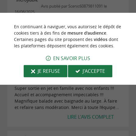
Avis publié par Scenic60879811091 le
16/08/2025
Super moment en jet-ski avec des amis. Merci à
En continuant à naviguer, vous autorisez le dépôt de
Willy pour nous avoir accompagné, à Cédric pour
cookies tiers à des fins de
mesure d'audience
.
nous avoir fait découvrir cette activité, et à toute
Certaines pages du site proposent des
vidéos
dont
l'équipe pour sa bonne humeur contagieuse...
les plateformes déposent également des cookies.
LIRE L'AVIS COMPLET
EN SAVOIR PLUS
JE REFUSE
J'ACCEPTE
"Exceptionnel"
Avis publié par Carine I le 04/07/2025
Super sortie en jet en famille avec nos enfants !!!
Accueil et accompagnement impeccables !!!
Magnifique balade avec baignade au large. À faire
et refaire sans modération. Merci à toute l’équipe...
LIRE L'AVIS COMPLET