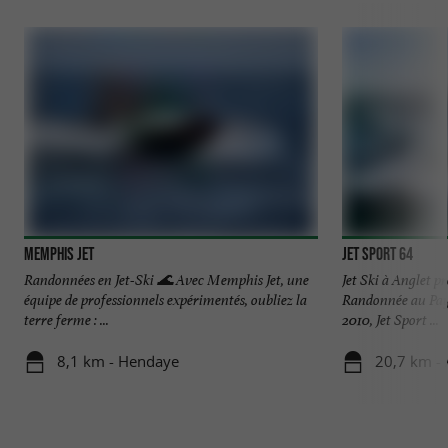
Memphis Jet
Jet Sport 64
Randonnées en Jet-Ski 🌊 Avec Memphis Jet, une
Jet Ski à Anglet p
équipe de professionnels expérimentés, oubliez la
Randonnée au Pays
terre ferme : ...
2010, Jet Sport ...
8,1 km - Hendaye
20,7 km - 