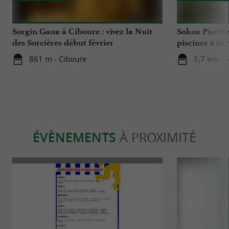
Sorgin Gaua à Ciboure : vivez la Nuit
Sokoa Piscine 
des Sorcières début février
piscines à 10
Luz
861 m - Ciboure
1,7 km - 
ÉVÈNEMENTS
À PROXIMITÉ