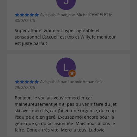
l'amusement de chacun, pour un souvenir
inoubliable à Socoa.
Avis publié par Jean-Michel CHAPELET le
30/07/2026
Super affaire, vraiment hyper agréable et
sensationnel L’accueil est top et Willy, le moniteur
Packages multi-activités et événements
est juste parfait
sur-mesure
Envie de varier les plaisirs ? PARAL'aile propose
des
packs combinés : Jetski + Bouée, ou
avec
Avis publié par Ludovic Venancie le
encore Jetski + Quad et Jetski + Rafting
29/07/2026
leurs partenaires d'Aventure 64. L'équipe
Bonjour. Je voulais vous remercier car
accueille aussi les groupes pour vos séminaires,
malheureusement je n'ai pas pu venir faire du jet
EVJF/EVG, anniversaires ou activités incentive,
ski avec mon fils, car j'ai eu une urgence, du coup
l'équipe a bien géré. Excusez moi encore pour la
avec des formules personnalisées et sur-mesure
gêne que ça du occasionnée. Mais nous allons le
pour des moments mémorables sur la côte
faire. Donc a très vite. Merci a tous. Ludovic.