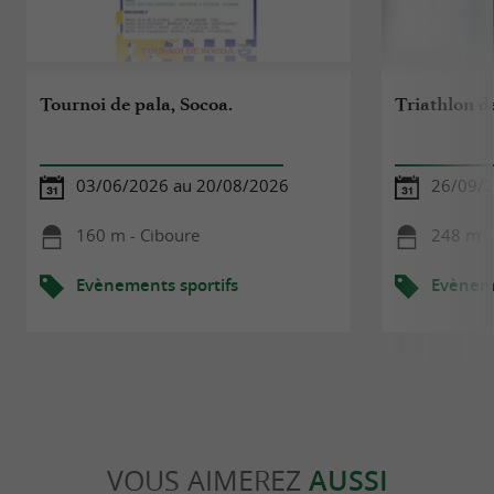
Tournoi de pala, Socoa.
Triathlon de
03/06/2026 au 20/08/2026
26/09/
160 m - Ciboure
248 m -
Evènements sportifs
Evèneme
VOUS AIMEREZ
AUSSI