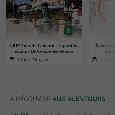
GRP® Tour du Labourd - Lapurdiko
Balade co
itzulia - De Cambo-les-Bains à
Zibur
Bayonne
1,2 km - Urrugne
1,6 km -
À DÉCOUVRIR
AUX ALENTOURS
Découvrir
S'informer
Se loger
Se r