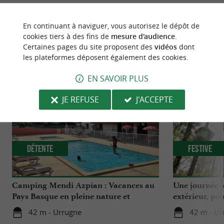
En continuant à naviguer, vous autorisez le dépôt de
cookies tiers à des fins de
mesure d'audience
.
Certaines pages du site proposent des
vidéos
dont
NOUS AVONS TESTÉ
POUR VOUS
les plateformes déposent également des cookies.
EN SAVOIR PLUS
JE REFUSE
J'ACCEPTE
Détente
Festive
Camping Mendi Azpian : Vacances au
Une journée à
Pays Basque en pleine nature et
extérieur, pou
proches de la montagne
enfants !
42 m - Urrugne
42 m - Ur