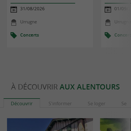
31/08/2026
01/09/
Urrugne
Urrugne
Concerts
Concert
À DÉCOUVRIR
AUX ALENTOURS
Découvrir
S'informer
Se loger
Se r