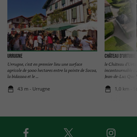
Urrugne
Château d'Urtubie
Urrugne, c'est en premier lieu une surface
le Château d'Urtub
agricole de 5000 hectares entre la pointe de Socoa,
incontournable au
la bidassoa et le ...
Jean-de-Luz Que fa
43 m - Urrugne
1,0 km - S