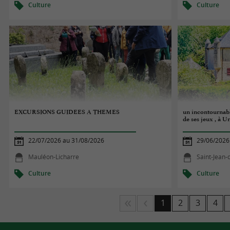
Culture
Culture
EXCURSIONS GUIDEES A THEMES
un incontournable
de ses jeux , à U
22/07/2026 au 31/08/2026
29/06/2026
Mauléon-Licharre
Saint-Jean-
Culture
Culture
1
2
3
4