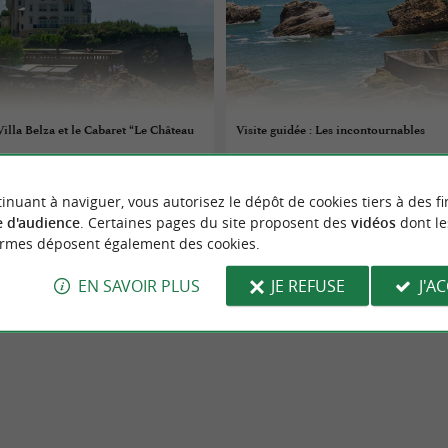
 Villa Belza et le Cabaret “Le Château
Visite guidée : Les incontournables
07/08/2026
inuant à naviguer, vous autorisez le dépôt de cookies tiers à des fi
Biarritz
 d'audience
. Certaines pages du site proposent des
vidéos
dont le
ormes déposent également des cookies.
Culture
EN SAVOIR PLUS
JE REFUSE
J'A