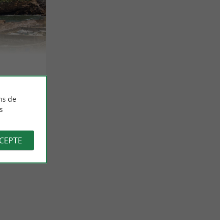
ns de
s
CCEPTE