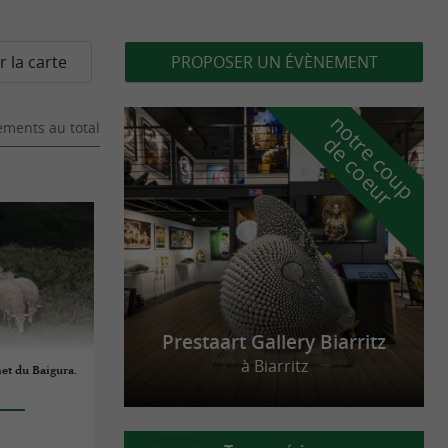
r la carte
PROPOSER UN ÉVÈNEMENT
n
o
t
e
c
o
u
p
e
c
o
e
u
ments au total
r
d
r
Prestaart Gallery Biarritz
à Biarritz
et du Baigura.