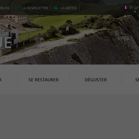
E
BLOG
LA
NEWSLETTER
LA
MÉTÉO
le
UE
R
SE RESTAURER
DÉGUSTER
S