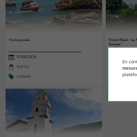
Visita guiada
Visite Flash : La
basque"
07/08/2026
07/08/2026
En cont
Biarritz
Biarritz
mesure
platef
Culture
Culture