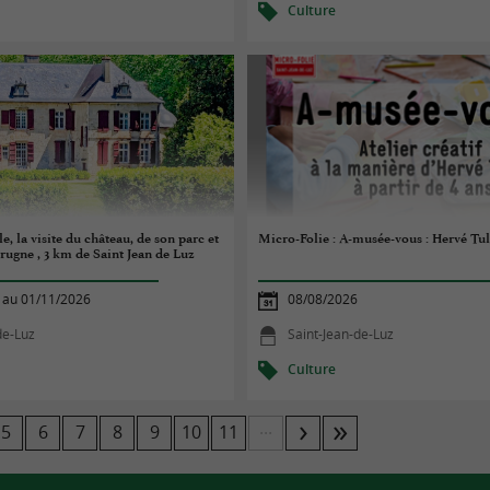
Culture
, la visite du château, de son parc et
Micro-Folie : A-musée-vous : Hervé Tull
rrugne , 3 km de Saint Jean de Luz
 au 01/11/2026
08/08/2026
de-Luz
Saint-Jean-de-Luz
Culture
...
5
6
7
8
9
10
11