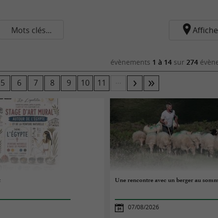
Mots clés...
Affiche
évènements
1 à 14
sur
274
évène
...
5
6
7
8
9
10
11
t
Une rencontre avec un berger au somm
07/08/2026