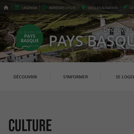
L'
AGENDA
ADRESSES
UTILES
GEO
LOCALISATION
L
Découvrez 
PAYS BASQ
DÉCOUVRIR
S'INFORMER
SE LOGE
Culture