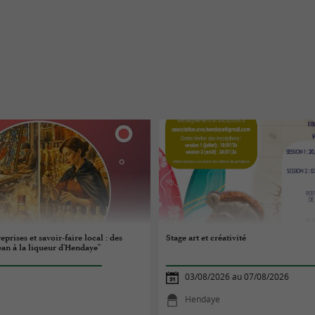
prises et savoir-faire local : des
Stage art et créativité
n à la liqueur d'Hendaye"
03/08/2026 au 07/08/2026
Hendaye