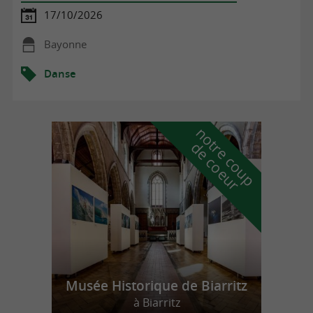
17/10/2026
Bayonne
Danse
n
o
t
e
c
o
u
p
e
c
o
e
u
r
d
r
Musée Historique de Biarritz
à Biarritz