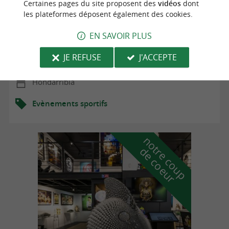
Certaines pages du site proposent des
vidéos
dont
les plateformes déposent également des cookies.
Gran Slam Cesta Punta-Pilota
EN SAVOIR PLUS
JE REFUSE
J'ACCEPTE
10/07/2026 au 28/08/2026
Hondarribia
Evènements sportifs
n
o
t
e
c
o
u
p
e
c
o
e
u
r
d
r