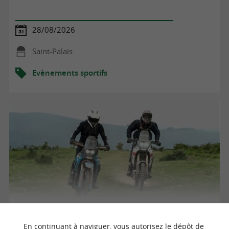
28/08/2026
Saint-Palais
Evènements sportifs
ANNULE - Rallye-moto raid TT
En continuant à naviguer, vous autorisez le dépôt de