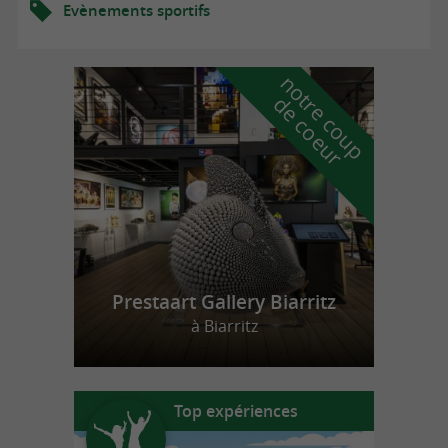
Evènements sportifs
n
o
t
e
c
o
u
p
e
c
o
e
u
r
d
r
Prestaart Gallery Biarritz
à Biarritz
Top expériences