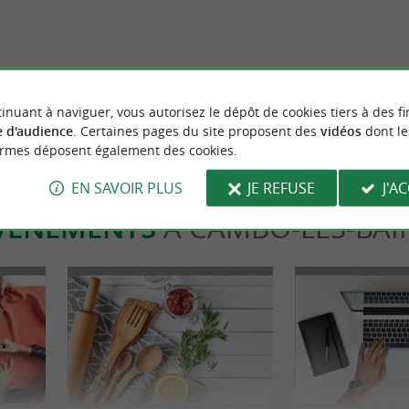
à Cambo-les-Bains : les bienfaits
Balade entre nature et légende bas
 douce, naturelle et locale
de Roland » à Itxassou
mbo-les-Bains
3,3 km - Itxassou
inuant à naviguer, vous autorisez le dépôt de cookies tiers à des fi
 d'audience
. Certaines pages du site proposent des
vidéos
dont le
ormes déposent également des cookies.
EN SAVOIR PLUS
JE REFUSE
J'A
VÈNEMENTS
À CAMBO-LES-BAI