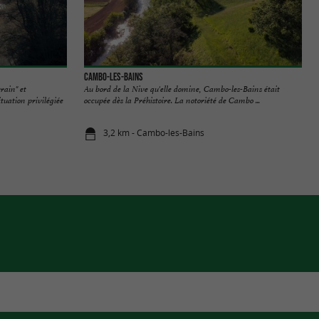
Cambo-les-Bains
rain" et
Au bord de la Nive qu'elle domine, Cambo-les-Bains était
uation privilégiée
occupée dès la Préhistoire. La notoriété de Cambo ...
3,2 km - Cambo-les-Bains