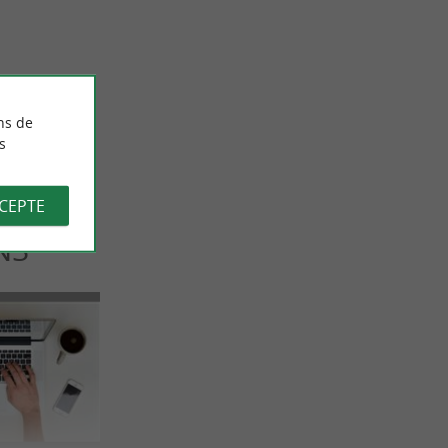
que : le « Pas
Vous n’allez plus pouvoir vous passer de votre
tente …
3,3 km - Itxassou
ns de
s
CCEPTE
NS