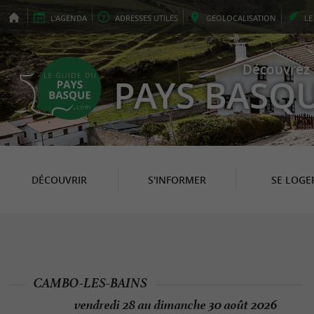
L'
AGENDA
ADRESSES
UTILES
GEO
LOCALISATION
L
Découvrez 
PAYS BASQ
DÉCOUVRIR
S'INFORMER
SE LOGE
CAMBO-LES-BAINS
vendredi 28 au dimanche 30 août 2026