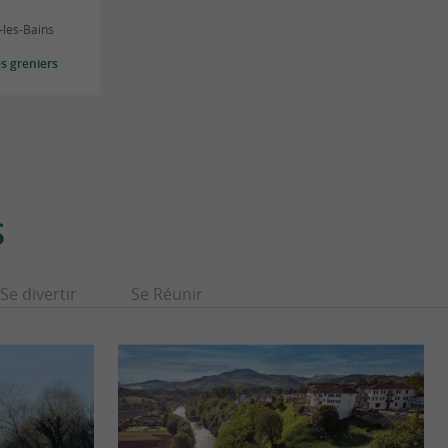
-les-Bains
s greniers
S
Se divertir
Se Réunir