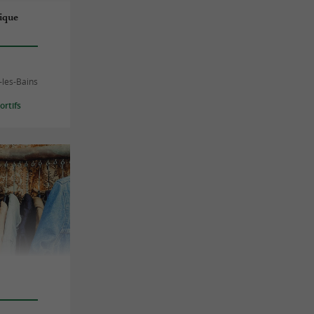
ique
-les-Bains
rtifs