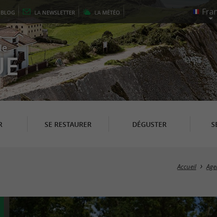
E
BLOG
LA
NEWSLETTER
LA
MÉTÉO
le
UE
R
SE RESTAURER
DÉGUSTER
S
Accueil
Age