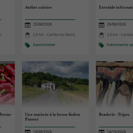
Atelier cuisine
Entraide informat
25/08/2026
26/08/2026
s
2,8 km - Cambo-les-Bains
2,8 km - Cambo
Gastronomie
Evènements spo
 Ferme
Une matinée à la ferme Kultur
Braderie - Fripes
Piment
10/08/2026
14/10/2026