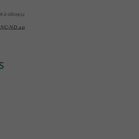
6 à 08:09:52
-NC-ND 4.0
S
Détente