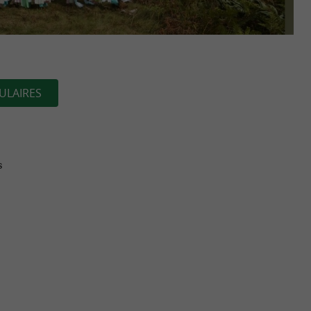
ULAIRES
s