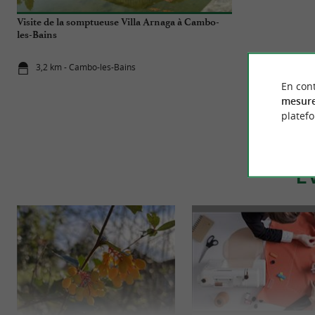
Visite de la somptueuse Villa Arnaga à Cambo-
Cure thermale 
les-Bains
d’une médecine
3,2 km - Cambo-les-Bains
3,2 km - Ca
En cont
mesure
platef
É