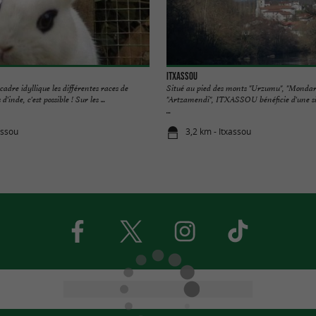
ITXASSOU
adre idyllique les différentes races de
Situé au pied des monts "Urzumu", "Mondar
'inde, c'est possible ! Sur les ...
"Artzamendi", ITXASSOU bénéficie d'une sit
...
assou
3,2 km - Itxassou