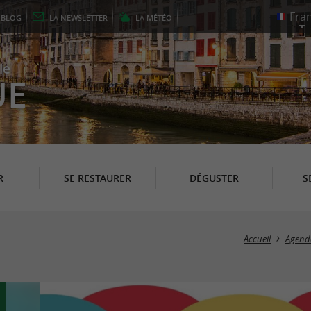
E
BLOG
LA
NEWSLETTER
LA
MÉTÉO
le
UE
R
SE RESTAURER
DÉGUSTER
S
Accueil
Agend