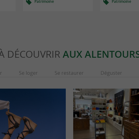
Patrimoine
Patrimoine
À DÉCOUVRIR
AUX ALENTOUR
r
Se loger
Se restaurer
Déguster