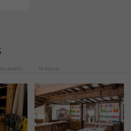
S
Se divertir
Se Réunir