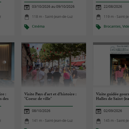
03/10/2026 au 09/10/2026
22/08/2026
z
118 m - Saint-Jean-de-Luz
119 m - Saint-J
Cinéma
Brocantes, Vide
re :
Visite Pays d’art et d’histoire :
Visite guidée gou
s des
"Coeur de ville"
Halles de Saint-Je
08/10/2026
02/09/2026
z
141 m - Saint-Jean-de-Luz
145 m - Saint-J