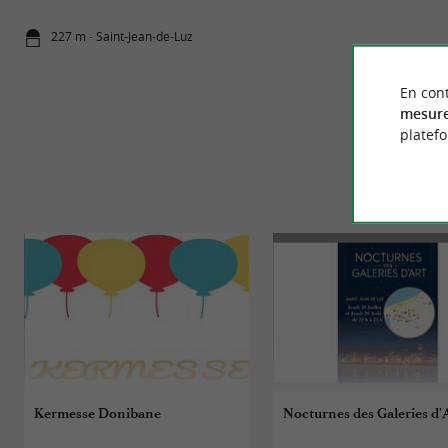
227 m - Saint-Jean-de-Luz
227 m - Sai
En cont
mesure
platef
É
Kermesse Donibane
Nocturnes des Galeries d'