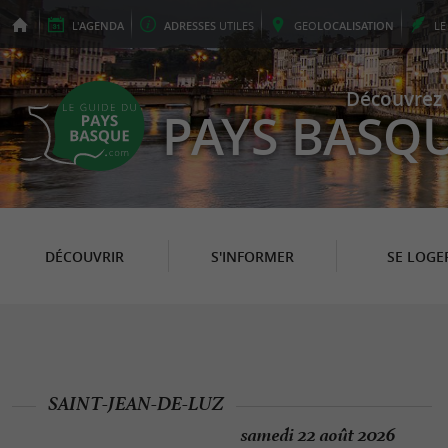
L'
AGENDA
ADRESSES
UTILES
GEO
LOCALISATION
L
Découvrez 
PAYS BASQ
DÉCOUVRIR
S'INFORMER
SE LOGE
SAINT-JEAN-DE-LUZ
samedi 22 août 2026