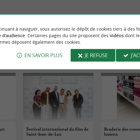
nt-Jean-de-Luz
227 m - Saint-Jean-de-Luz
inuant à naviguer, vous autorisez le dépôt de cookies tiers à des fi
 d'audience
. Certaines pages du site proposent des
vidéos
dont le
ormes déposent également des cookies.
EN SAVOIR PLUS
JE REFUSE
J'A
VÈNEMENTS
À SAINT-JEAN-DE-
Art
Festival international du film de
Braderie des com
Saint-Jean-de-Luz
luziens