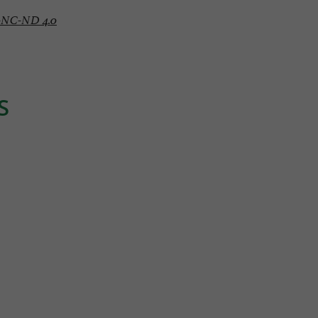
-NC-ND 4.0
S
Détente
un village de la
Espadrille au Pays Basque par Nicole Pariès, la
tradition au service de l’élégance