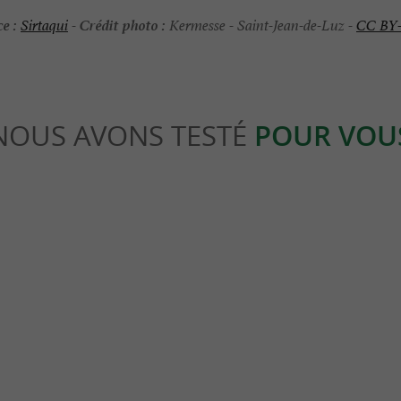
e :
Crédit photo :
Sirtaqui
-
Kermesse - Saint-Jean-de-Luz -
CC BY
NOUS AVONS TESTÉ
POUR VOU
eekend
Culturelle
périence lifestyle unique et
Saint-Jean-de-Luz, visite guidée d'
 à vivre sur la côte basque
côte basque