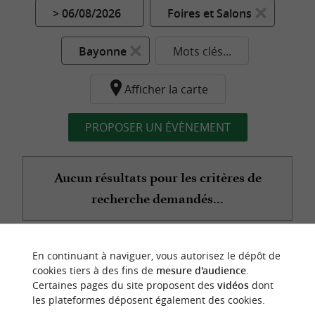
> 06/08/2026
Foires et Salons
Bayonne
Mots clés...
Afficher la carte
PROPOSER UN ÉVÈNEMENT
Aucun résultats pour les critères de
recherche demandés...
En continuant à naviguer, vous autorisez le dépôt de
n
o
t
e
c
o
u
p
e
c
o
e
u
cookies tiers à des fins de
mesure d'audience
.
r
d
r
Certaines pages du site proposent des
vidéos
dont
les plateformes déposent également des cookies.