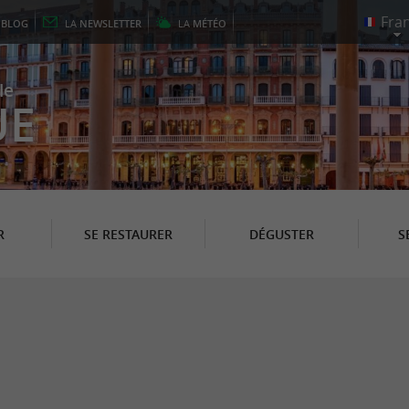
E
BLOG
LA
NEWSLETTER
LA
MÉTÉO
le
UE
R
SE RESTAURER
DÉGUSTER
S