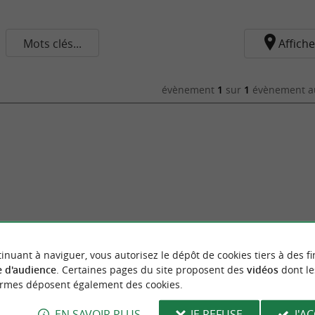
Mots clés...
Affiche
évènement
1
sur
1
évènement au
inuant à naviguer, vous autorisez le dépôt de cookies tiers à des fi
 d'audience
. Certaines pages du site proposent des
vidéos
dont le
ormes déposent également des cookies.
EN SAVOIR PLUS
JE REFUSE
J'A