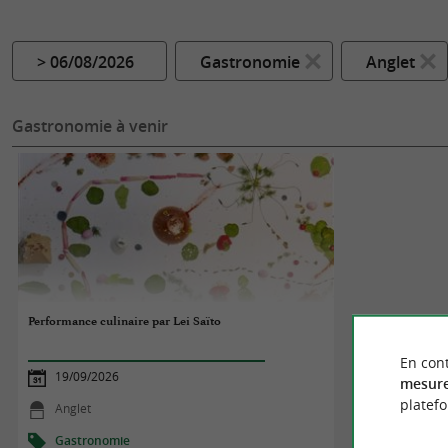
> 06/08/2026
Gastronomie
Anglet
Gastronomie à venir
Performance culinaire par Lei Saïto
En cont
19/09/2026
mesure
platef
Anglet
Gastronomie