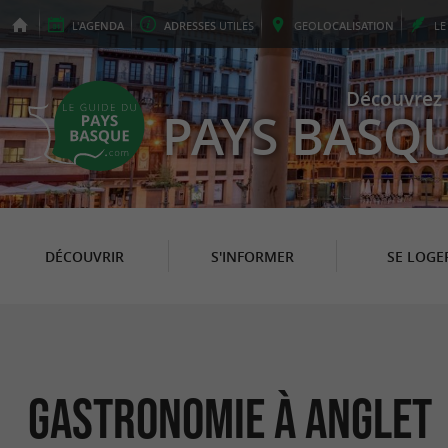
L'
AGENDA
ADRESSES
UTILES
GEO
LOCALISATION
L
Découvrez 
PAYS BASQ
DÉCOUVRIR
S'INFORMER
SE LOGE
Gastronomie à Anglet