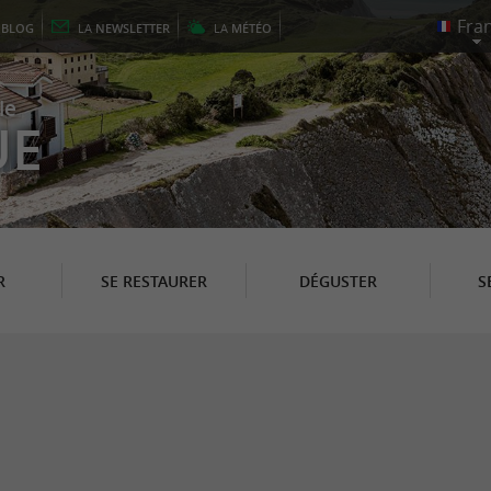
E
BLOG
LA
NEWSLETTER
LA
MÉTÉO
le
UE
R
SE RESTAURER
DÉGUSTER
S