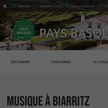
L'
AGENDA
ADRESSES
UTILES
GEO
LOCALISATION
L
Découvrez 
PAYS BASQ
DÉCOUVRIR
S'INFORMER
SE LOGE
Musique à Biarritz