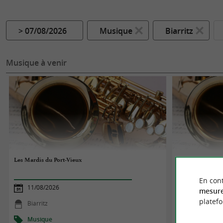
> 07/08/2026
Musique
Biarritz
Musique à venir
Les Mardis du Port-Vieux
Les Mardis du Po
En cont
11/08/2026
18/08/2026
mesure
platef
Biarritz
Biarritz
Musique
Musique