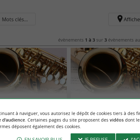
Mots clés...
Affiche
évènements
1 à 3
sur
3
évènements au 
rt-Vieux
Les Mardis du Port-Vieux
inuant à naviguer, vous autorisez le dépôt de cookies tiers à des fi
25/08/2026
 d'audience
. Certaines pages du site proposent des
vidéos
dont le
ormes déposent également des cookies.
Biarritz
Musique
EN SAVOIR PLUS
JE REFUSE
J'A