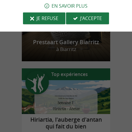
EN SAVOIR PLUS
JE REFUSE
J'ACCEPTE
Prestaart Gallery Biarritz
à Biarritz
Top expériences
Hiriartia, l'auberge d'antan
qui fait du bien