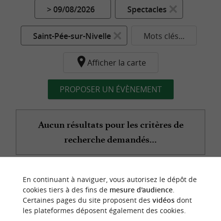
> 09/08/2026
Spectacles
Saint-Pée-sur-Nivelle
Mots clés...
Afficher la carte
PROPOSER UN ÉVÈNEMENT
Aucun résultats pour les critères de
recherche demandés...
En continuant à naviguer, vous autorisez le dépôt de
n
o
t
e
c
o
u
p
e
c
o
e
u
cookies tiers à des fins de
mesure d'audience
.
r
d
r
Certaines pages du site proposent des
vidéos
dont
les plateformes déposent également des cookies.