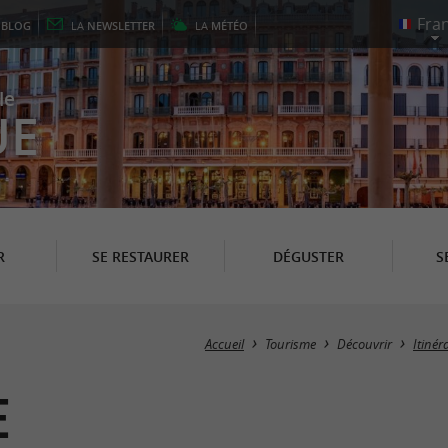
E
BLOG
LA
NEWSLETTER
LA
MÉTÉO
le
UE
R
SE RESTAURER
DÉGUSTER
S
Accueil
Tourisme
Découvrir
Itiné
e