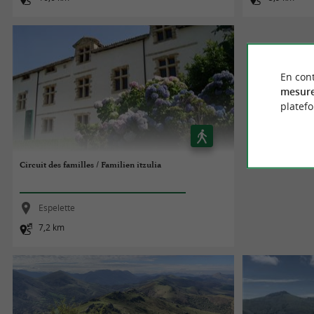
En cont
mesure
platef
Circuit des familles / Familien itzulia
Espelette
7,2 km