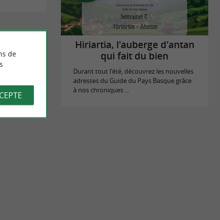
Hiriartia, l'auberge d'antan
ns de
qui fait du bien
s
Durant tout l'été, découvrez les nouvelles
adresses du Guide du Pays Basque grâce
à nos chroniques ...
CCEPTE