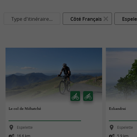
Type d'itinéraire...
Côté Français
Espele
Le col de Méhatché
Ezkandrai
Espelette
Espelette
16,6 km
5,9 km