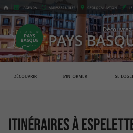
L'
AGENDA
ADRESSES
UTILES
GEO
LOCALISATION
L
Découvrez 
PAYS BASQ
DÉCOUVRIR
S'INFORMER
SE LOGE
itinéraires à Espelett