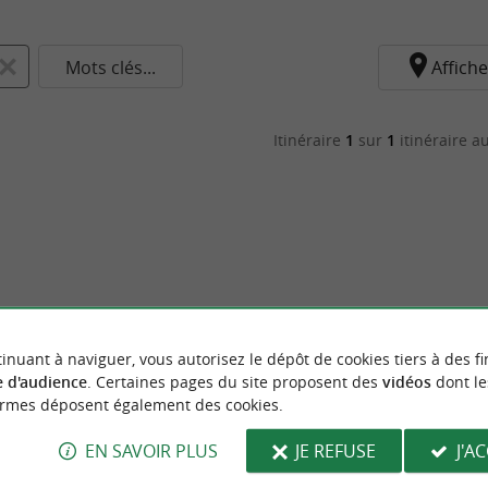
Mots clés...
Affiche
Itinéraire
1
sur
1
itinéraire au
inuant à naviguer, vous autorisez le dépôt de cookies tiers à des fi
 d'audience
. Certaines pages du site proposent des
vidéos
dont le
ormes déposent également des cookies.
EN SAVOIR PLUS
JE REFUSE
J'A