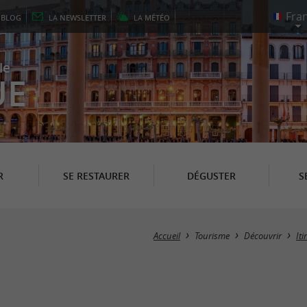
E
BLOG
LA
NEWSLETTER
LA
MÉTÉO
le
UE
R
SE RESTAURER
DÉGUSTER
S
Accueil
Tourisme
Découvrir
It