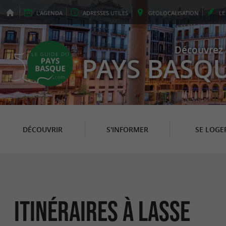
L'
AGENDA
ADRESSES
UTILES
GEO
LOCALISATION
L
Découvrez 
PAYS BASQ
DÉCOUVRIR
S'INFORMER
SE LOGE
itinéraires à Lasse