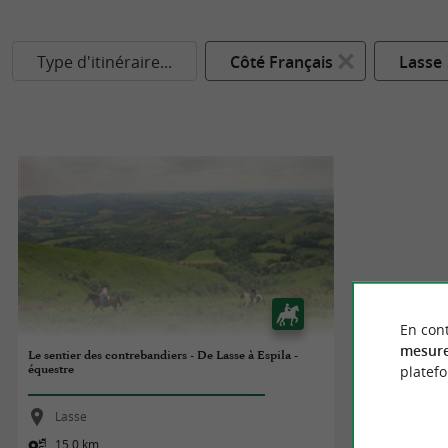
Type d'itinéraire...
Côté Français
Lasse
En cont
mesure
Le sentier des contrebandiers - De Lasse à Espila -
équestre
platef
Lasse
15,0 km