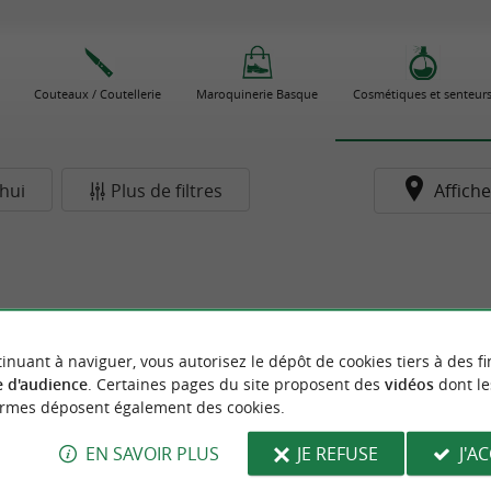
Couteaux / Coutellerie
Maroquinerie Basque
Cosmétiques et senteur
hui
Plus de filtres
Affiche
inuant à naviguer, vous autorisez le dépôt de cookies tiers à des fi
 d'audience
. Certaines pages du site proposent des
vidéos
dont le
ormes déposent également des cookies.
EN SAVOIR PLUS
JE REFUSE
J'A