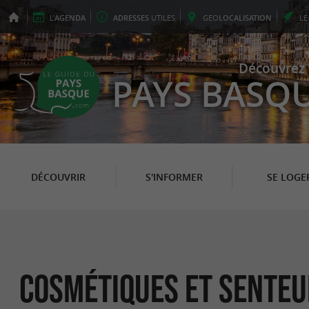
L'
AGENDA
ADRESSES
UTILES
GEO
LOCALISATION
L
Découvrez 
PAYS BASQ
DÉCOUVRIR
S'INFORMER
SE LOGE
Cosmétiques et senteu