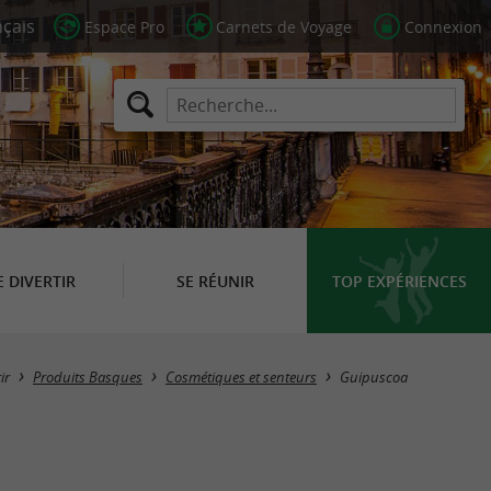
Espace Pro
Carnets de Voyage
Connexion
E DIVERTIR
SE RÉUNIR
TOP EXPÉRIENCES
Masquer la carte
ir
Produits Basques
Cosmétiques et senteurs
Guipuscoa