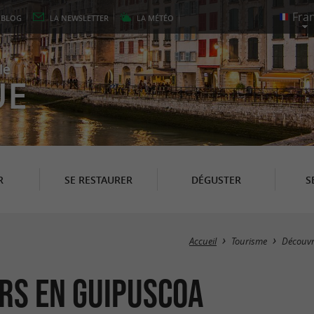
E
BLOG
LA
NEWSLETTER
LA
MÉTÉO
le
UE
R
SE RESTAURER
DÉGUSTER
S
Accueil
Tourisme
Découvr
rs en Guipuscoa