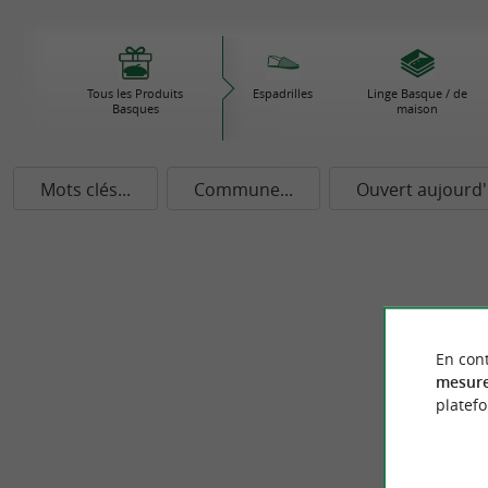
Tous les Produits
Espadrilles
Linge Basque / de
Basques
maison
Mots clés...
Commune...
Ouvert aujourd'
En cont
mesure
platef