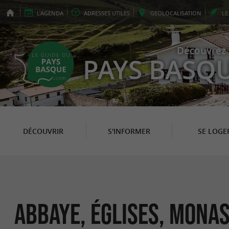
L'
AGENDA
ADRESSES
UTILES
GEO
LOCALISATION
L
Découvrez 
PAYS BASQ
DÉCOUVRIR
S'INFORMER
SE LOGE
Abbaye, Églises, Monas