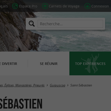
Espace Pro
Carnets de Voyage
Connexion
E DIVERTIR
SE RÉUNIR
TOP EXPÉRIENCES
Masquer la carte
s, Églises, Monastères, Prieurés
Guipuscoa
Saint-Sébastien
-Sébastien