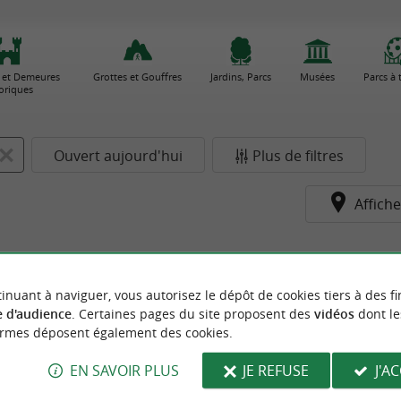
 et Demeures
Grottes et Gouffres
Jardins, Parcs
Musées
Parcs à
toriques
Ouvert aujourd'hui
Plus de filtres
Affiche
inuant à naviguer, vous autorisez le dépôt de cookies tiers à des fi
 d'audience
. Certaines pages du site proposent des
vidéos
dont le
ormes déposent également des cookies.
EN SAVOIR PLUS
JE REFUSE
J'A