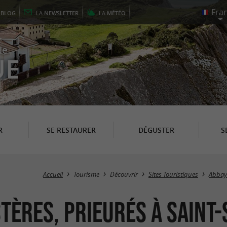
E
BLOG
LA
NEWSLETTER
LA
MÉTÉO
le
UE
R
SE RESTAURER
DÉGUSTER
S
Accueil
Tourisme
Découvrir
Sites Touristiques
Abbaye
tères, Prieurés à Saint