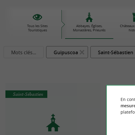
Tous les Sites
Abbayes, Églises,
Châteaux
Touristiques
Monastères, Prieurés
his
Mots clés...
Guipuscoa
Saint-Sébastien
Saint-Sébastien
En cont
mesure
platef