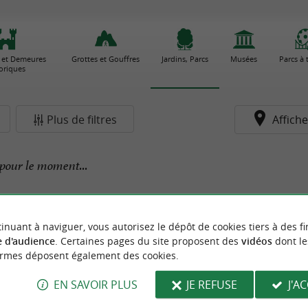
 et Demeures
Grottes et Gouffres
Jardins, Parcs
Musées
Parcs à
toriques
Plus de filtres
Affiche
pour le moment...
inuant à naviguer, vous autorisez le dépôt de cookies tiers à des fi
 d'audience
. Certaines pages du site proposent des
vidéos
dont le
ormes déposent également des cookies.
EN SAVOIR PLUS
JE REFUSE
J'A