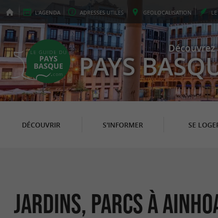
L'
AGENDA
ADRESSES
UTILES
GEO
LOCALISATION
L
Découvrez 
PAYS BASQ
DÉCOUVRIR
S'INFORMER
SE LOGE
Jardins, Parcs à Ainho