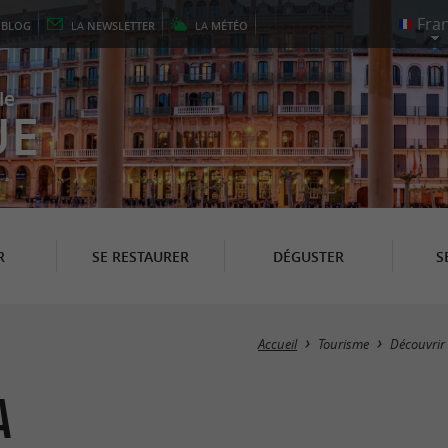
E
BLOG
LA
NEWSLETTER
LA
MÉTÉO
le
UE
R
SE RESTAURER
DÉGUSTER
S
Accueil
Tourisme
Découvrir
a