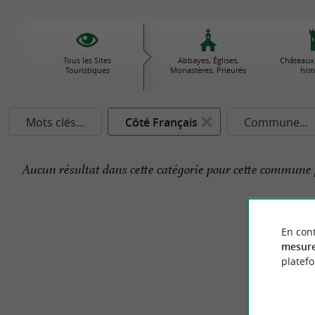
Tous les Sites
Abbayes, Églises,
Châteaux
Touristiques
Monastères, Prieurés
his
Mots clés...
Côté Français
Commune...
Aucun résultat dans cette catégorie pour cette commune 
En cont
mesure
platef