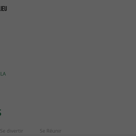
LIEU
 LA
S
Se divertir
Se Réunir