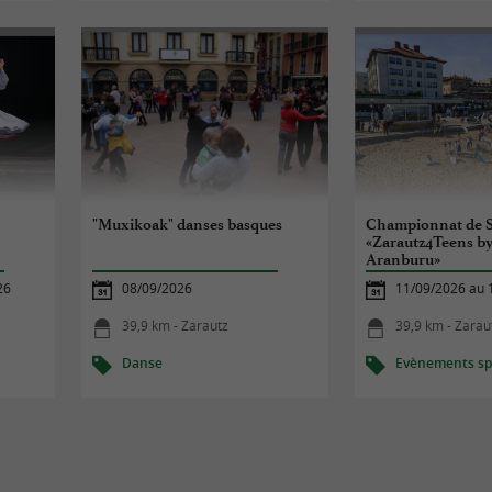
"Muxikoak" danses basques
Championnat de S
«Zarautz4Teens by
Aranburu»
26
08/09/2026
11/09/2026 au 
39,9 km - Zarautz
39,9 km - Zarau
Danse
Evènements spo