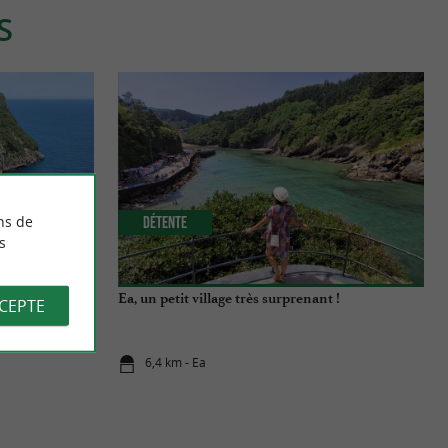
S
ns de
Détente
s
te à l’envers !
Ea, un petit village très surprenant !
CCEPTE
6,4 km - Ea