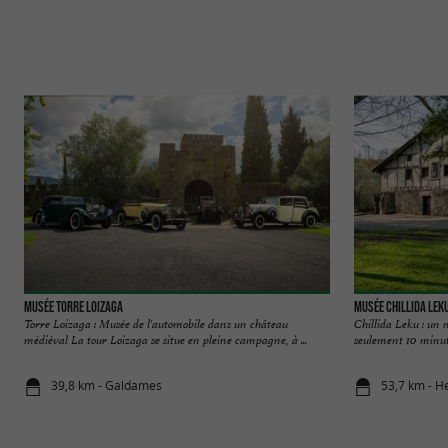
Musée Torre Loizaga
Musée Chillida Lek
Torre Loizaga : Musée de l'automobile dans un château
Chillida Leku : un
médiéval La tour Loizaga se situe en pleine campagne, à ...
seulement 10 minute
39,8 km - Galdames
53,7 km - H