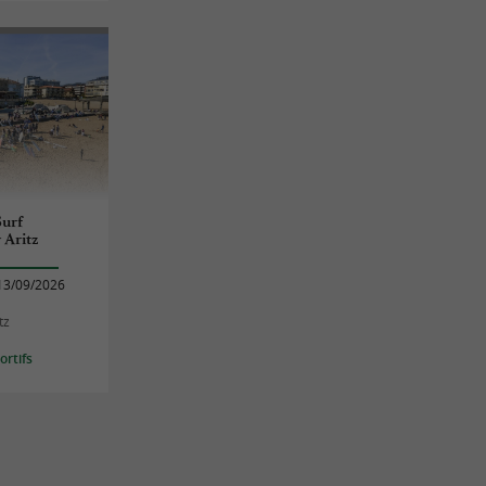
urf
 Aritz
13/09/2026
tz
rtifs