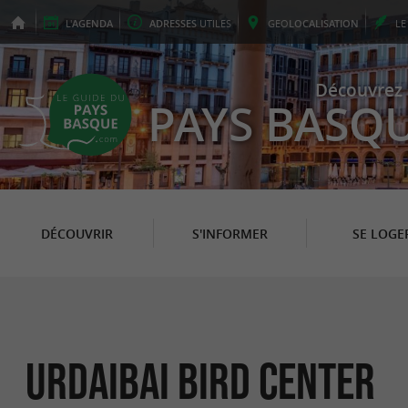
L'
AGENDA
ADRESSES
UTILES
GEO
LOCALISATION
L
Découvrez 
PAYS BASQ
DÉCOUVRIR
S'INFORMER
SE LOGE
Urdaibai Bird Center