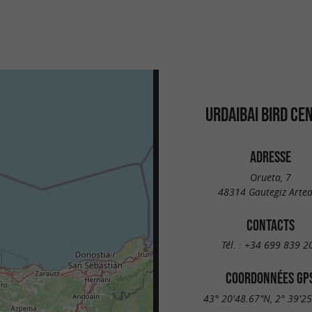
URDAIBAI BIRD CE
ADRESSE
Orueta, 7
48314 Gautegiz Arte
CONTACTS
Tél. :
+34 699 839 2
COORDONNÉES GP
43° 20'48.67"N, 2° 39'2