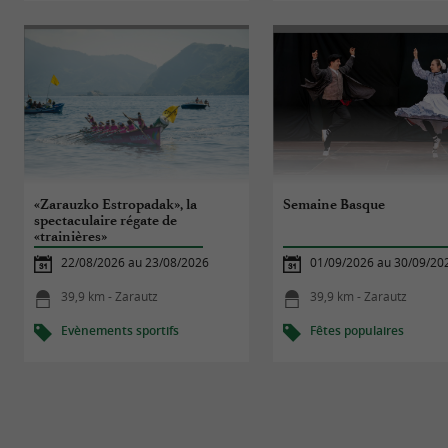
«Zarauzko Estropadak», la
Semaine Basque
spectaculaire régate de
«trainières»
22/08/2026 au 23/08/2026
01/09/2026 au 30/09/20
39,9 km - Zarautz
39,9 km - Zarautz
Evènements sportifs
Fêtes populaires