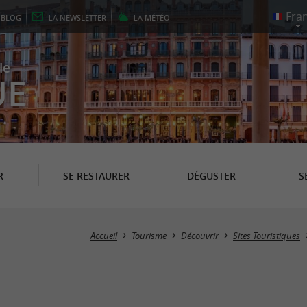
E
BLOG
LA
NEWSLETTER
LA
MÉTÉO
le
UE
R
SE RESTAURER
DÉGUSTER
S
Accueil
Tourisme
Découvrir
Sites Touristiques