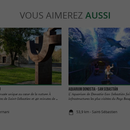
VOUS AIMEREZ
AUSSI
u
Aquarium Donostia - San Sebastián
 musée unique au cœur de la nature À
L’ Aquarium de Donostia-San Sebastián fait
s de Saint-Sébastien et 40 minutes de ...
infrastructures les plus visitées du Pays Basq
ernani
53,9 km - Saint-Sébastien