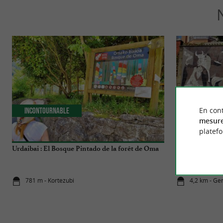
En cont
Incontournable
Culturelle
mesure
platef
Urdaibai : El Bosque Pintado de la forêt de Oma
Guernica, l’his
781 m - Kortezubi
4,2 km - Ge