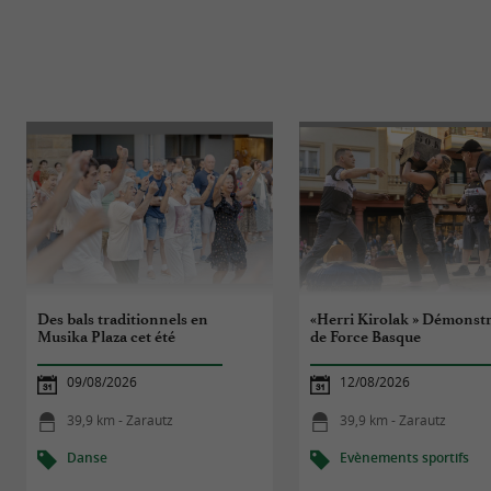
Des bals traditionnels en
«Herri Kirolak » Démonst
Musika Plaza cet été
de Force Basque
09/08/2026
12/08/2026
39,9 km - Zarautz
39,9 km - Zarautz
Danse
Evènements sportifs