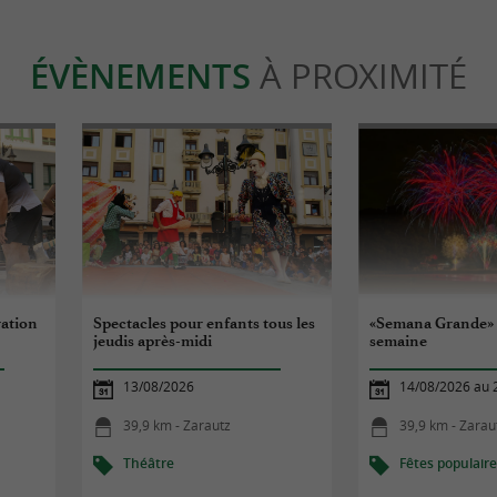
ÉVÈNEMENTS
À PROXIMITÉ
ration
Spectacles pour enfants tous les
«Semana Grande» 
jeudis après-midi
semaine
13/08/2026
14/08/2026 au 
39,9 km - Zarautz
39,9 km - Zarau
Théâtre
Fêtes populair