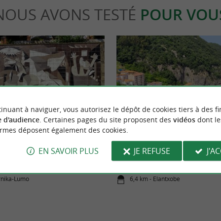
NOUS AVONS TESTÉ
POUR VOU
inuant à naviguer, vous autorisez le dépôt de cookies tiers à des fi
Détente
 d'audience
. Certaines pages du site proposent des
vidéos
dont le
ormes déposent également des cookies.
torique
Visitez Elantxobe, mettez-vous la tê
EN SAVOIR PLUS
JE REFUSE
J'A
rnika-Lumo
6,4 km - Elantxobe