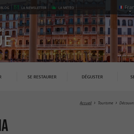
E
BLOG
LA
NEWSLETTER
LA
MÉTÉO
le
UE
R
SE RESTAURER
DÉGUSTER
S
Accueil
Tourisme
Découvri
ma