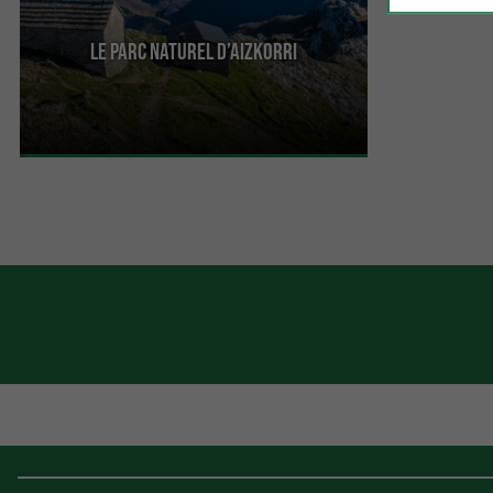
Le Parc Naturel d’Aizkorri
C’est un parc propice à l’observation des vautours
fauves, puisqu’une colonie y a trouvé refuge. C’est
...