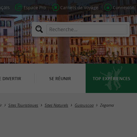
Espace Pro
Carnets de Voyage
Connexion
E DIVERTIR
SE RÉUNIR
TOP EXPÉRIENCES
Masquer la carte
r
Sites Touristiques
Sites Naturels
Guipuscoa
Zegama