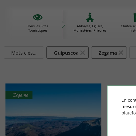
Tous les Sites
Abbayes, Églises,
Châteaux
Touristiques
Monastères, Prieurés
his
Mots clés...
Guipuscoa
Zegama
Zegama
En cont
mesure
platef