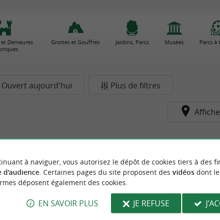
 et Demeures
Grottes et Gouffres
Jardins, Parcs
Musées
Parcs à
toriques
Ouvert aujourd'hui
Plus de filtres
Affiche
inuant à naviguer, vous autorisez le dépôt de cookies tiers à des fi
 d'audience
. Certaines pages du site proposent des
vidéos
dont le
ormes déposent également des cookies.
EN SAVOIR PLUS
JE REFUSE
J'A