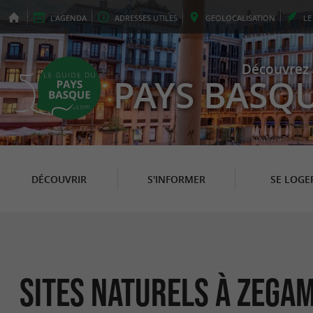
L'
AGENDA
ADRESSES
UTILES
GEO
LOCALISATION
L
Découvrez 
PAYS BASQ
DÉCOUVRIR
S'INFORMER
SE LOGE
Sites Naturels à Zega