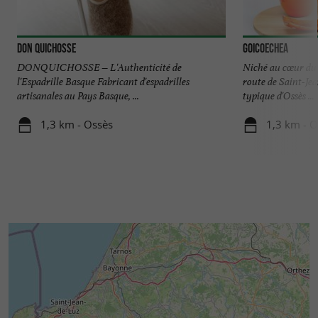
Don Quichosse
Goicoechea
DONQUICHOSSE – L'Authenticité de
Niché au cœur du 
l'Espadrille Basque Fabricant d'espadrilles
route de Saint-Jea
artisanales au Pays Basque, ...
typique d'Ossès ...
1,3 km - Ossès
1,3 km - O