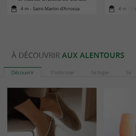
Veaux - équestre
4 m - Saint-Martin-d'Arrossa
4 m - Sa
À DÉCOUVRIR
AUX ALENTOURS
Découvrir
S'informer
Se loger
Se r