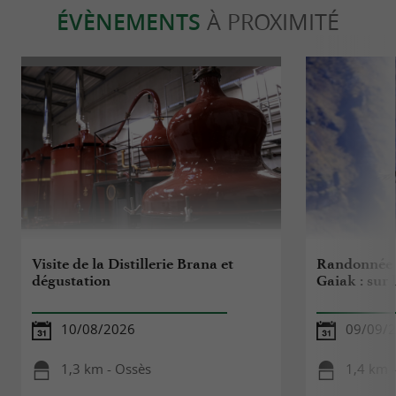
ÉVÈNEMENTS
À PROXIMITÉ
Visite de la Distillerie Brana et
Randonnée
dégustation
Gaiak : sur 
10/08/2026
09/09/
1,3 km - Ossès
1,4 km 