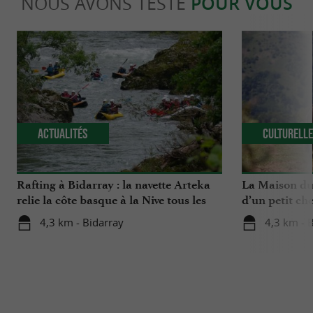
NOUS AVONS TESTÉ
POUR VOUS
Actualités
Culturell
Rafting à Bidarray : la navette Arteka
La Maison du 
relie la côte basque à la Nive tous les
d’un petit che
mardis cet été
Basque
4,3 km - Bidarray
4,3 km - 