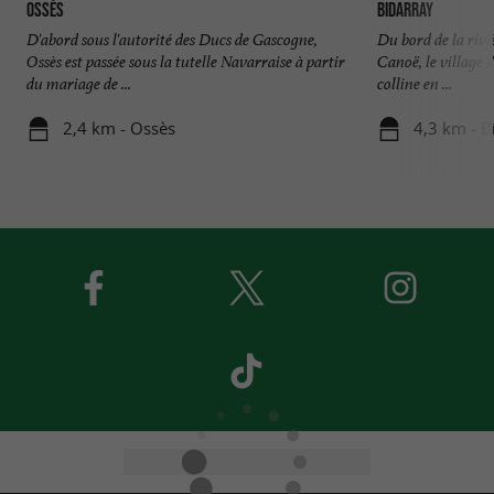
Ossès
Bidarray
D'abord sous l'autorité des Ducs de Gascogne,
Du bord de la rivi
Ossès est passée sous la tutelle Navarraise à partir
Canoë, le village 
du mariage de ...
colline en ...
2,4 km - Ossès
4,3 km - B