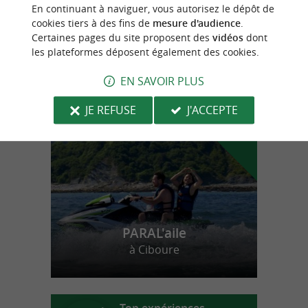
Des bières artisanales à la personnalité
En continuant à naviguer, vous autorisez le dépôt de
affirmée au Pays Basque
cookies tiers à des fins de
mesure d'audience
.
Certaines pages du site proposent des
vidéos
dont
les plateformes déposent également des cookies.
n
o
t
e
c
o
u
p
e
c
o
e
u
EN SAVOIR PLUS
r
d
r
JE REFUSE
J'ACCEPTE
PARAL'aile
à Ciboure
Top expériences