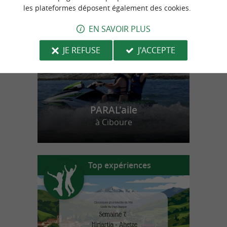
n
o
t
e
c
o
u
p
e
c
o
e
u
les plateformes déposent également des cookies.
r
d
r
EN SAVOIR PLUS
JE REFUSE
J'ACCEPTE
PARAL'aile
à Ciboure
Top expériences