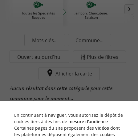
Toutes les Spécialités
Jambon, Charcuterie,
Plats 
Basques
Salaison
Con
Mots clés...
Commune...
Ouvert aujourd'hui
Plus de filtres
Afficher la carte
Aucun résultat dans cette catégorie pour cette
commune pour le moment...
En continuant à naviguer, vous autorisez le dépôt de
n
o
t
e
c
o
u
p
e
c
o
e
u
cookies tiers à des fins de
mesure d'audience
.
r
d
r
Certaines pages du site proposent des
vidéos
dont
les plateformes déposent également des cookies.