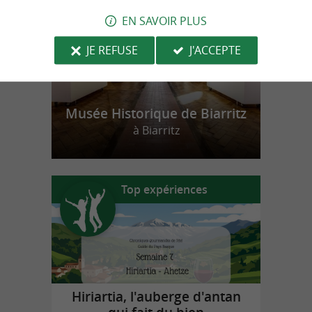
EN SAVOIR PLUS
JE REFUSE
J'ACCEPTE
Musée Historique de Biarritz
à Biarritz
Top expériences
Hiriartia, l'auberge d'antan